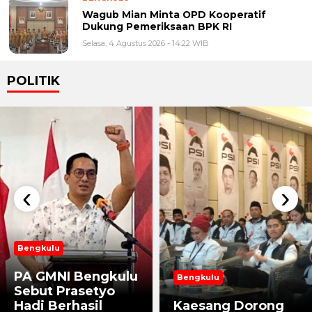
Wagub Mian Minta OPD Kooperatif
Dukung Pemeriksaan BPK RI
Selasa, 4 Agustus 2026 - 14:22 WIB
POLITIK
‹
›
Bengkulu
PA GMNI Bengkulu
Bengkulu
Sebut Prasetyo
Hadi Berhasil
Kaesang Dorong