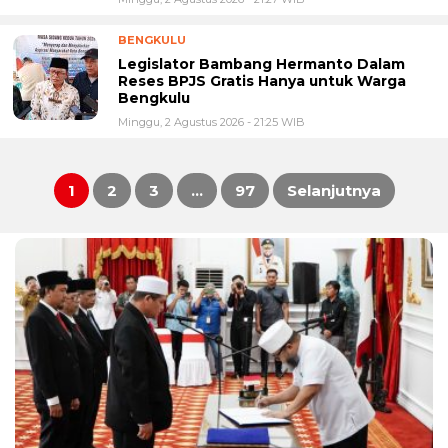
BENGKULU
Legislator Bambang Hermanto Dalam
Reses BPJS Gratis Hanya untuk Warga
Bengkulu
Minggu, 2 Agustus 2026 - 21:25 WIB
1
2
3
…
97
Selanjutnya
Paginasi
pos