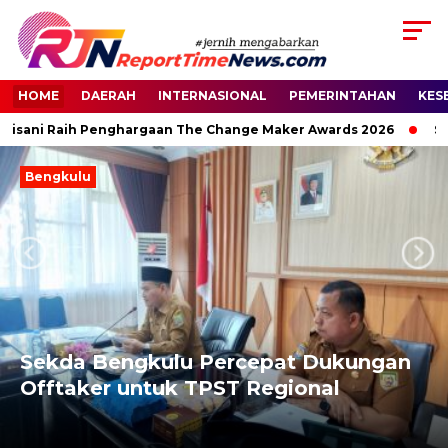
HOME
DAERAH
INTERNASIONAL
PEMERINTAHAN
KES
isani Raih Penghargaan The Change Maker Awards 2026
Senato
Bengkulu
Next
Previous
Sekda Bengkulu Percepat Dukungan
Offtaker untuk TPST Regional