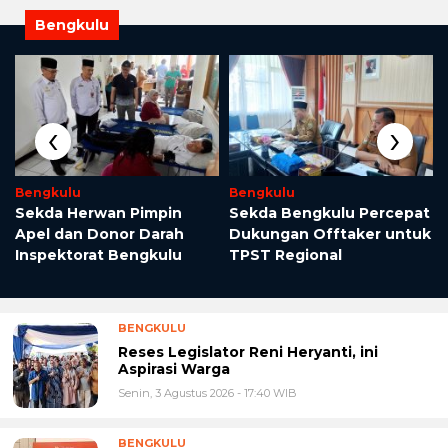
Bengkulu
‹
›
Bengkulu
Bengkulu
Sekda Herwan Pimpin
Sekda Bengkulu Percepat
Apel dan Donor Darah
Dukungan Offtaker untuk
Inspektorat Bengkulu
TPST Regional
BENGKULU
Reses Legislator Reni Heryanti, ini
Aspirasi Warga
Senin, 3 Agustus 2026 - 17:40 WIB
BENGKULU