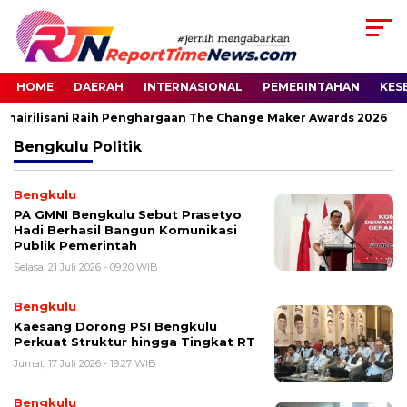
HOME
DAERAH
INTERNASIONAL
PEMERINTAHAN
KES
 Khairilisani Raih Penghargaan The Change Maker Awards 2026
Bengkulu
Politik
Bengkulu
PA GMNI Bengkulu Sebut Prasetyo
Hadi Berhasil Bangun Komunikasi
Publik Pemerintah
Selasa, 21 Juli 2026 - 09:20 WIB
Bengkulu
Kaesang Dorong PSI Bengkulu
Perkuat Struktur hingga Tingkat RT
Jumat, 17 Juli 2026 - 19:27 WIB
Bengkulu