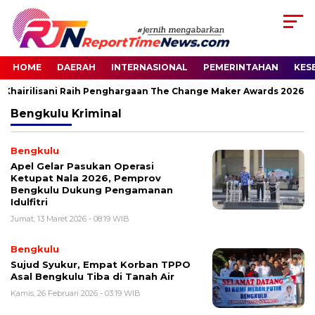
HOME
DAERAH
INTERNASIONAL
PEMERINTAHAN
KES
a Khairilisani Raih Penghargaan The Change Maker Awards 2026
Bengkulu
Kriminal
Bengkulu
Apel Gelar Pasukan Operasi
Ketupat Nala 2026, Pemprov
Bengkulu Dukung Pengamanan
Idulfitri
Jumat, 13 Maret 2026 - 08:19 WIB
Bengkulu
Sujud Syukur, Empat Korban TPPO
Asal Bengkulu Tiba di Tanah Air
Kamis, 26 Februari 2026 - 03:19 WIB