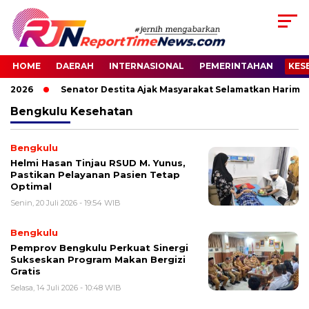
HOME
DAERAH
INTERNASIONAL
PEMERINTAHAN
KES
s 2026
Senator Destita Ajak Masyarakat Selamatkan Harimau
Bengkulu
Kesehatan
Bengkulu
Helmi Hasan Tinjau RSUD M. Yunus,
Pastikan Pelayanan Pasien Tetap
Optimal
Senin, 20 Juli 2026 - 19:54 WIB
Bengkulu
Pemprov Bengkulu Perkuat Sinergi
Sukseskan Program Makan Bergizi
Gratis
Selasa, 14 Juli 2026 - 10:48 WIB