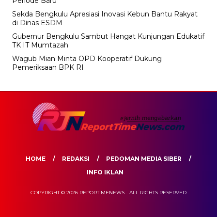
Periode Baru
Sekda Bengkulu Apresiasi Inovasi Kebun Bantu Rakyat
di Dinas ESDM
Gubernur Bengkulu Sambut Hangat Kunjungan Edukatif
TK IT Mumtazah
Wagub Mian Minta OPD Kooperatif Dukung
Pemeriksaan BPK RI
HOME
REDAKSI
PEDOMAN MEDIA SIBER
INFO IKLAN
COPYRIGHT © 2026 REPORTIMENEWS - ALL RIGHTS RESERVED