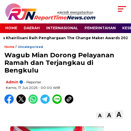
HOME
DAERAH
INTERNASIONAL
PEMERINTAHAN
KES
a Khairilisani Raih Penghargaan The Change Maker Awards 2026
/
Home
Uncategorized
Wagub Mian Dorong Pelayanan
Ramah dan Terjangkau di
Bengkulu
Admin
- Reporter
Kamis, 17 Juli 2025
- 00:00 WIB
A
A
A