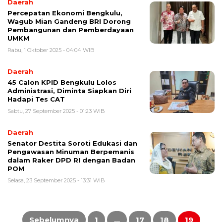
Daerah
Percepatan Ekonomi Bengkulu,
Wagub Mian Gandeng BRI Dorong
Pembangunan dan Pemberdayaan
UMKM
Rabu, 1 Oktober 2025 - 04:04 WIB
Daerah
45 Calon KPID Bengkulu Lolos
Administrasi, Diminta Siapkan Diri
Hadapi Tes CAT
Sabtu, 27 September 2025 - 01:23 WIB
Daerah
Senator Destita Soroti Edukasi dan
Pengawasan Minuman Berpemanis
dalam Raker DPD RI dengan Badan
POM
Selasa, 23 September 2025 - 13:31 WIB
Paginasi
pos
Sebelumnya
1
…
17
18
19