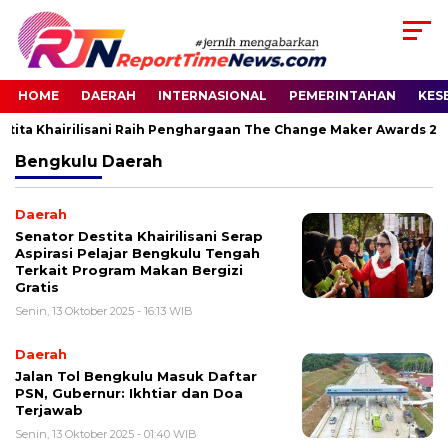
HOME
DAERAH
INTERNASIONAL
PEMERINTAHAN
KES
tita Khairilisani Raih Penghargaan The Change Maker Awards 202
Bengkulu
Daerah
Daerah
Senator Destita Khairilisani Serap
Aspirasi Pelajar Bengkulu Tengah
Terkait Program Makan Bergizi
Gratis
Senin, 13 Oktober 2025 - 16:13 WIB
Daerah
Jalan Tol Bengkulu Masuk Daftar
PSN, Gubernur: Ikhtiar dan Doa
Terjawab
Senin, 13 Oktober 2025 - 01:40 WIB