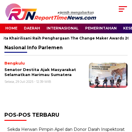
HOME
DAERAH
INTERNASIONAL
PEMERINTAHAN
KES
tita Khairilisani Raih Penghargaan The Change Maker Awards 202
Nasional
Info Parlemen
Bengkulu
Senator Destita Ajak Masyarakat
Selamatkan Harimau Sumatera
Selasa, 29 Juli 2025 - 12:39 WIB
POS-POS TERBARU
Sekda Herwan Pimpin Apel dan Donor Darah Inspektorat