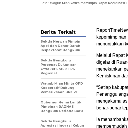
Foto : Wagub Mian ketika memimpin Rapat Koordinasi 
ReportTimeNews
Berita Terkait
kepemimpinan G
Sekda Herwan Pimpin
menunjukkan ko
Apel dan Donor Darah
Inspektorat Bengkulu
Melalui Rapat 
Sekda Bengkulu
digelar di Rua
Percepat Dukungan
menekankan pe
Offtaker untuk TPST
Regional
Kemiskinan dan 
Wagub Mian Minta OPD
“Setiap kabupa
Kooperatif Dukung
Pemeriksaan BPK RI
Penanggulangan 
mengakumulasi 
Gubernur Helmi Lantik
Pimpinan BAZNAS
benar-benar tep
Bengkulu Periode Baru
Ia menambahka
Sekda Bengkulu
Apresiasi Inovasi Kebun
mempermudah p