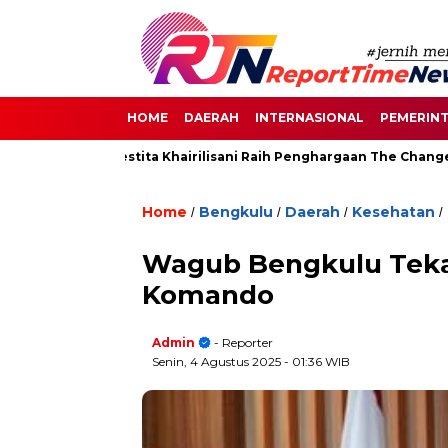
HOME
DAERAH
INTERNASIONAL
PEMERIN
 Senayan, Destita Khairilisani Raih Penghargaan The Change Mak
Home
Bengkulu
Daerah
Kesehatan
/
/
/
/
Wagub Bengkulu Teka
Komando
Admin
- Reporter
Senin, 4 Agustus 2025
- 01:36 WIB