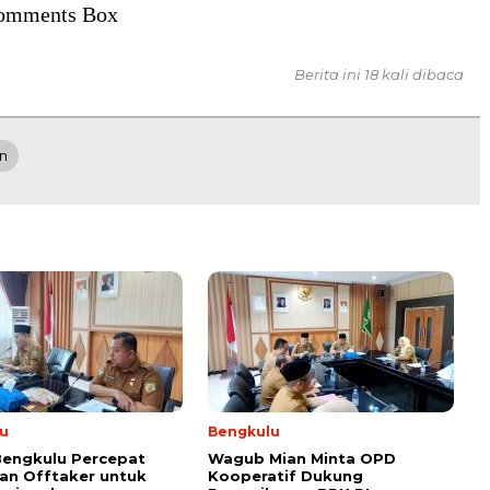
omments Box
Berita ini 18 kali dibaca
n
u
Bengkulu
Bengkulu Percepat
Wagub Mian Minta OPD
an Offtaker untuk
Kooperatif Dukung