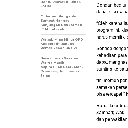
Bantu Rakyat di Dinas
Dengan begitu,
ESDM
dapat dilaksan
Gubernur Bengkulu
Sambut Hangat
“Oleh karena it
Kunjungan Edukatif TK
IT Mumtazah
program ini, ki
harus memiliki 
Wagub Mian Minta OPD
Kooperatif Dukung
Pemeriksaan BPK RI
Senada dengan 
kehadiran para 
Reses Irman Sawiran,
dapat menghas
Warga Masih
Aspirasikan Soal Jalan,
stunting ke satu 
Drainase, dan Lampu
Jalan
“Ini momen pent
samakan perseps
bisa tercapai,” 
Rapat koordinas
Zamhari; Wakil 
dan perwakilan