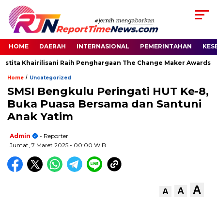
HOME
DAERAH
INTERNASIONAL
PEMERINTAHAN
KES
stita Khairilisani Raih Penghargaan The Change Maker Awards 202
/
Home
Uncategorized
SMSI Bengkulu Peringati HUT Ke-8,
Buka Puasa Bersama dan Santuni
Anak Yatim
Admin
- Reporter
Jumat, 7 Maret 2025
- 00:00 WIB
A
A
A