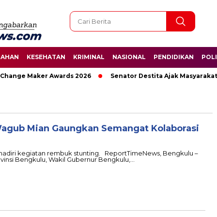
TAHAN
KESEHATAN
KRIMINAL
NASIONAL
PENDIDIKAN
POLI
ange Maker Awards 2026
Senator Destita Ajak Masyarakat Se
Wagub Mian Gaungkan Semangat Kolaborasi
ghadiri kegiatan rembuk stunting. ReportTimeNews, Bengkulu –
vinsi Bengkulu, Wakil Gubernur Bengkulu,…