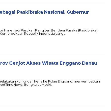
ebagai Paskibraka Nasional, Gubernur
erpilih menjadi Pasukan Pengibar Bendera Pusaka (Paskibraka)
0 Kemerdekaan Republik Indonesia yang…
rov Genjot Akses Wisata Enggano Danau
t melakukan kunjungan kerja ke Pulau Enggano, menyempatkan
portTimeNews, Bengkulu : Meski…