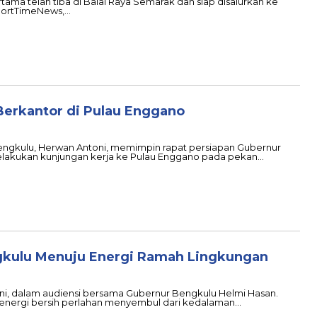
tama telah tiba di Balai Raya Semarak dan siap disalurkan ke
eportTimeNews,…
Berkantor di Pulau Enggano
 Bengkulu, Herwan Antoni, memimpin rapat persiapan Gubernur
elakukan kunjungan kerja ke Pulau Enggano pada pekan…
ngkulu Menuju Energi Ramah Lingkungan
ani, dalam audiensi bersama Gubernur Bengkulu Helmi Hasan.
energi bersih perlahan menyembul dari kedalaman…