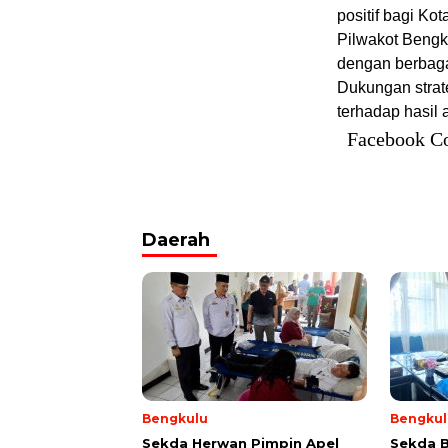
positif bagi Ko
Pilwakot Bengku
dengan berbaga
Dukungan strate
terhadap hasil a
Facebook C
Daerah
Bengkulu
Bengkul
Sekda Herwan Pimpin Apel
Sekda 