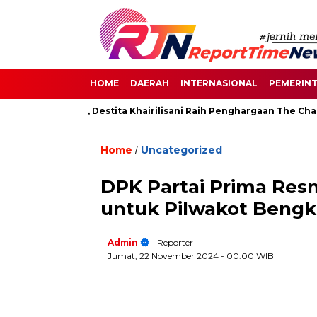
HOME
DAERAH
INTERNASIONAL
PEMERIN
an di Senayan, Destita Khairilisani Raih Penghargaan The Chang
Home
Uncategorized
/
DPK Partai Prima Res
untuk Pilwakot Bengk
Admin
- Reporter
Jumat, 22 November 2024
- 00:00 WIB