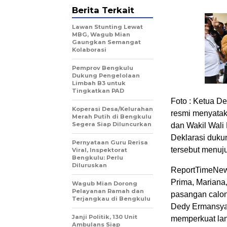
Berita Terkait
Lawan Stunting Lewat
MBG, Wagub Mian
Gaungkan Semangat
Kolaborasi
Pemprov Bengkulu
Dukung Pengelolaan
Limbah B3 untuk
Tingkatkan PAD
Foto : Ketua D
Koperasi Desa/Kelurahan
resmi menyatak
Merah Putih di Bengkulu
Segera Siap Diluncurkan
dan Wakil Wali
Deklarasi duku
Pernyataan Guru Rerisa
tersebut menuj
Viral, Inspektorat
Bengkulu: Perlu
Diluruskan
ReportTimeNew
Prima, Mariana
Wagub Mian Dorong
Pelayanan Ramah dan
pasangan calon 
Terjangkau di Bengkulu
Dedy Ermansyah
Janji Politik, 130 Unit
memperkuat la
Ambulans Siap