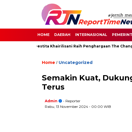
HOME
DAERAH
INTERNASIONAL
PEMERIN
 di Senayan, Destita Khairilisani Raih Penghargaan The Change 
Home
Uncategorized
/
Semakin Kuat, Dukung
Terus
Admin
- Reporter
Rabu, 13 November 2024
- 00:00 WIB