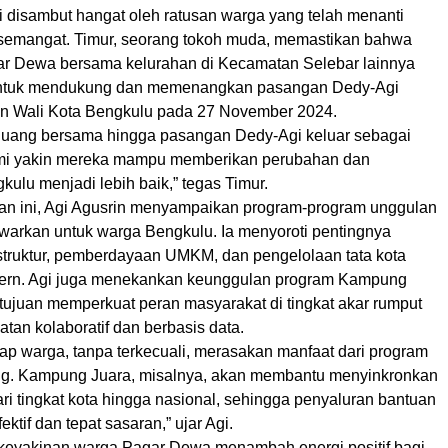
 disambut hangat oleh ratusan warga yang telah menanti
emangat. Timur, seorang tokoh muda, memastikan bahwa
r Dewa bersama kelurahan di Kecamatan Selebar lainnya
ntuk mendukung dan memenangkan pasangan Dedy-Agi
an Wali Kota Bengkulu pada 27 November 2024.
juang bersama hingga pasangan Dedy-Agi keluar sebagai
i yakin mereka mampu memberikan perubahan dan
lu menjadi lebih baik,” tegas Timur.
n ini, Agi Agusrin menyampaikan program-program unggulan
warkan untuk warga Bengkulu. Ia menyoroti pentingnya
astruktur, pemberdayaan UMKM, dan pengelolaan tata kota
dern. Agi juga menekankan keunggulan program Kampung
rtujuan memperkuat peran masyarakat di tingkat akar rumput
an kolaboratif dan berbasis data.
iap warga, tanpa terkecuali, merasakan manfaat dari program
ng. Kampung Juara, misalnya, akan membantu menyinkronkan
ri tingkat kota hingga nasional, sehingga penyaluran bantuan
ektif dan tepat sasaran,” ujar Agi.
eyakinan warga Pagar Dewa menambah energi positif bagi