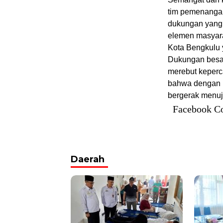
tim pemenangan
dukungan yang 
elemen masyara
Kota Bengkulu 
Dukungan besar
merebut keperca
bahwa dengan 
bergerak menuj
Facebook C
Daerah