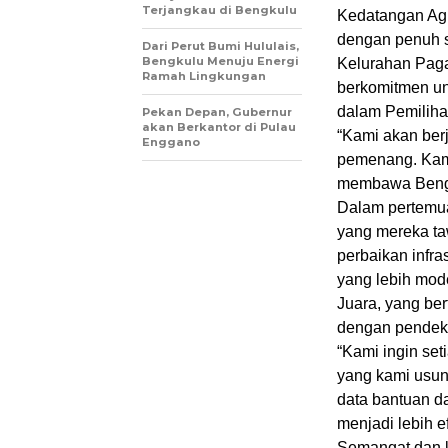
Terjangkau di Bengkulu
Kedatangan Agi
dengan penuh s
Dari Perut Bumi Hululais,
Bengkulu Menuju Energi
Kelurahan Paga
Ramah Lingkungan
berkomitmen u
dalam Pemilih
Pekan Depan, Gubernur
akan Berkantor di Pulau
“Kami akan ber
Enggano
pemenang. Kam
membawa Bengku
Dalam pertemua
yang mereka ta
perbaikan infr
yang lebih mo
Juara, yang be
dengan pendekat
“Kami ingin set
yang kami usu
data bantuan da
menjadi lebih ef
Semangat dan k