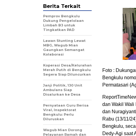
Berita Terkait
Pemprov Bengkulu
Dukung Pengelolaan
Limbah B3 untuk
Tingkatkan PAD
Lawan Stunting Lewat
MBG, Wagub Mian
Gaungkan Semangat
Kolaborasi
Koperasi Desa/Kelurahan
Foto : Dukunga
Merah Putih di Bengkulu
Segera Siap Diluncurkan
Bengkulu nomor
Permatasari (A
Janji Politik, 130 Unit
Ambulans Siap
Disalurkan ke Desa
ReportTimeNew
dan Wakil Wali
Pernyataan Guru Rerisa
Viral, Inspektorat
dan Nuragiyant
Bengkulu: Perlu
Rabu (13/11/24
Diluruskan
Bengkulu, sec
Wagub Mian Dorong
Dedy-Agi saat 
Pelayanan Ramah dan