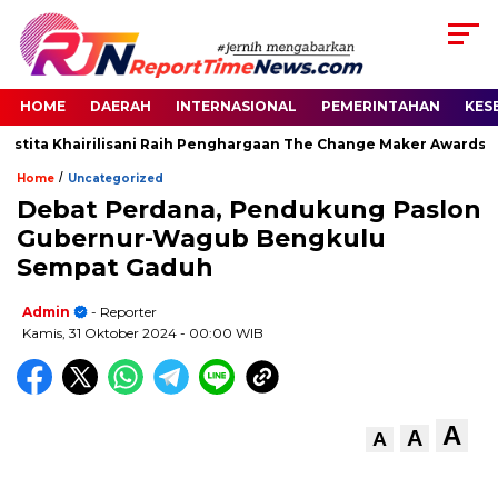
HOME
DAERAH
INTERNASIONAL
PEMERINTAHAN
KES
stita Khairilisani Raih Penghargaan The Change Maker Awards 20
/
Home
Uncategorized
Debat Perdana, Pendukung Paslon
Gubernur-Wagub Bengkulu
Sempat Gaduh
Admin
- Reporter
Kamis, 31 Oktober 2024
- 00:00 WIB
A
A
A