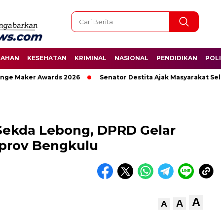
TAHAN
KESEHATAN
KRIMINAL
NASIONAL
PENDIDIKAN
POLI
 Maker Awards 2026
Senator Destita Ajak Masyarakat Selama
 Sekda Lebong, DPRD Gelar
prov Bengkulu
A
A
A