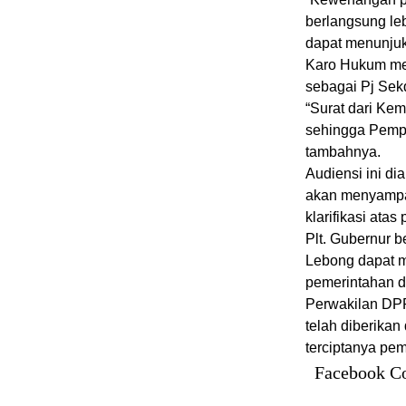
berlangsung leb
dapat menunjuk
Karo Hukum me
sebagai Pj Sek
“Surat dari Kem
sehingga Pempr
tambahnya.
Audiensi ini d
akan menyampai
klarifikasi atas
Plt. Gubernur 
Lebong dapat m
pemerintahan d
Perwakilan DP
telah diberika
terciptanya pe
Facebook C