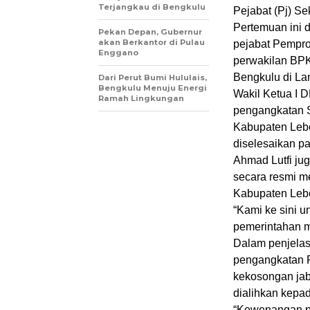
Terjangkau di Bengkulu
Pejabat (Pj) S
Pertemuan ini d
Pekan Depan, Gubernur
akan Berkantor di Pulau
pejabat Pempro
Enggano
perwakilan BPKP
Bengkulu di Lan
Dari Perut Bumi Hululais,
Bengkulu Menuju Energi
Wakil Ketua I
Ramah Lingkungan
pengangkatan S
Kabupaten Leb
diselesaikan p
Ahmad Lutfi ju
secara resmi m
Kabupaten Leb
“Kami ke sini u
pemerintahan me
Dalam penjela
pengangkatan P
kekosongan jab
dialihkan kepa
“Kewenangan pe