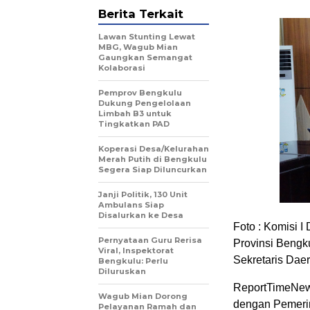
Berita Terkait
Lawan Stunting Lewat
MBG, Wagub Mian
Gaungkan Semangat
Kolaborasi
Pemprov Bengkulu
Dukung Pengelolaan
Limbah B3 untuk
Tingkatkan PAD
Koperasi Desa/Kelurahan
Merah Putih di Bengkulu
Segera Siap Diluncurkan
Janji Politik, 130 Unit
Ambulans Siap
Disalurkan ke Desa
Foto : Komisi 
Pernyataan Guru Rerisa
Provinsi Bengk
Viral, Inspektorat
Sekretaris Dae
Bengkulu: Perlu
Diluruskan
ReportTimeNew
Wagub Mian Dorong
dengan Pemeri
Pelayanan Ramah dan