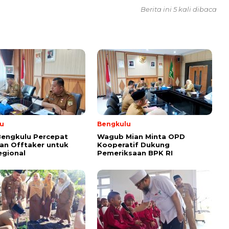
Berita ini 5 kali dibaca
u
Bengkulu
Bengkulu Percepat
Wagub Mian Minta OPD
an Offtaker untuk
Kooperatif Dukung
egional
Pemeriksaan BPK RI