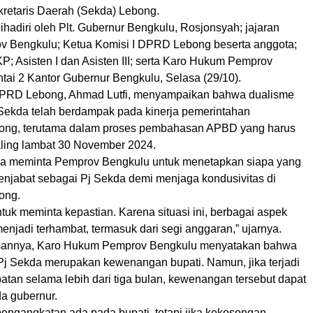
ekretaris Daerah (Sekda) Lebong.
ihadiri oleh Plt. Gubernur Bengkulu, Rosjonsyah; jajaran
v Bengkulu; Ketua Komisi I DPRD Lebong beserta anggota;
; Asisten I dan Asisten III; serta Karo Hukum Pemprov
tai 2 Kantor Gubernur Bengkulu, Selasa (29/10).
 DPRD Lebong, Ahmad Lutfi, menyampaikan bahwa dualisme
ekda telah berdampak pada kinerja pemerintahan
ong, terutama dalam proses pembahasan APBD yang harus
aling lambat 30 November 2024.
ga meminta Pemprov Bengkulu untuk menetapkan siapa yang
enjabat sebagai Pj Sekda demi menjaga kondusivitas di
ong.
ntuk meminta kepastian. Karena situasi ini, berbagai aspek
njadi terhambat, termasuk dari segi anggaran,” ujarnya.
sannya, Karo Hukum Pemprov Bengkulu menyatakan bahwa
j Sekda merupakan kewenangan bupati. Namun, jika terjadi
atan selama lebih dari tiga bulan, kewenangan tersebut dapat
da gubernur.
ngangkatan ada pada bupati, tetapi jika kekosongan