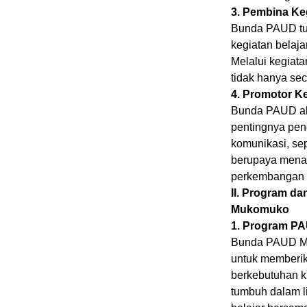
3. Pembina Ke
Bunda PAUD tur
kegiatan belaj
Melalui kegiat
tidak hanya sec
4. Promotor K
Bunda PAUD akt
pentingnya pen
komunikasi, sep
berupaya men
perkembangan 
II. Program d
Mukomuko
1. Program PA
Bunda PAUD Mu
untuk memberik
berkebutuhan k
tumbuh dalam 