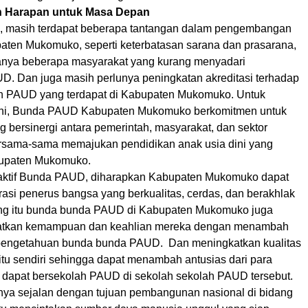
n Harapan untuk Masa Depan
, masih terdapat beberapa tantangan dalam pengembangan
ten Mukomuko, seperti keterbatasan sarana dan prasarana,
anya beberapa masyarakat yang kurang menyadari
D. Dan juga masih perlunya peningkatan akreditasi terhadap
h PAUD yang terdapat di Kabupaten Mukomuko. Untuk
 ini, Bunda PAUD Kabupaten Mukomuko berkomitmen untuk
 bersinergi antara pemerintah, masyarakat, dan sektor
rsama-sama memajukan pendidikan anak usia dini yang
bupaten Mukomuko.
aktif Bunda PAUD, diharapkan Kabupaten Mukomuko dapat
asi penerus bangsa yang berkualitas, cerdas, dan berakhlak
ing itu bunda bunda PAUD di Kabupaten Mukomuko juga
atkan kemampuan dan keahlian mereka dengan menambah
engetahuan bunda bunda PAUD. Dan meningkatkan kualitas
tu sendiri sehingga dapat menambah antusias dari para
k dapat bersekolah PAUD di sekolah sekolah PAUD tersebut.
unya sejalan dengan tujuan pembangunan nasional di bidang