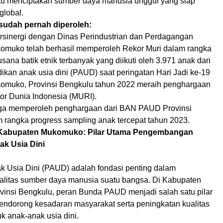
itu menciptakan sumber daya manusia unggul yang siap
global.
 sudah pernah diperoleh:
sinergi dengan Dinas Perindustrian dan Perdagangan
muko telah berhasil memperoleh Rekor Muri dalam rangka
na batik etnik terbanyak yang diikuti oleh 3.971 anak dari
ikan anak usia dini (PAUD) saat peringatan Hari Jadi ke-19
omuko, Provinsi Bengkulu tahun 2022 meraih penghargaan
r Dunia Indonesia (MURI).
ga memperoleh penghargaan dari BAN PAUD Provinsi
 rangka progress sampling anak tercepat tahun 2023.
abupaten Mukomuko: Pilar Utama Pengembangan
ak Usia Dini
k Usia Dini (PAUD) adalah fondasi penting dalam
itas sumber daya manusia suatu bangsa. Di Kabupaten
insi Bengkulu, peran Bunda PAUD menjadi salah satu pilar
ndorong kesadaran masyarakat serta peningkatan kualitas
k anak-anak usia dini.