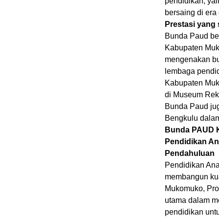
pendidikan, ya
bersaing di era 
Prestasi yang
Bunda Paud ber
Kabupaten Muko
mengenakan busa
lembaga pendid
Kabupaten Muk
di Museum Reko
Bunda Paud ju
Bengkulu dalam
Bunda PAUD K
Pendidikan An
Pendahuluan
Pendidikan Ana
membangun kual
Mukomuko, Prov
utama dalam me
pendidikan untu