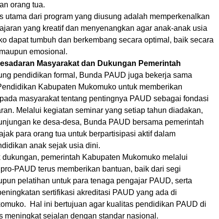
an orang tua.
us utama dari program yang diusung adalah memperkenalkan
jaran yang kreatif dan menyenangkan agar anak-anak usia
ko dapat tumbuh dan berkembang secara optimal, baik secara
l, maupun emosional.
sadaran Masyarakat dan Dukungan Pemerintah
ng pendidikan formal, Bunda PAUD juga bekerja sama
Pendidikan Kabupaten Mukomuko untuk memberikan
ada masyarakat tentang pentingnya PAUD sebagai fondasi
ran. Melalui kegiatan seminar yang setiap tahun diadakan,
n kunjungan ke desa-desa, Bunda PAUD bersama pemerintah
ak para orang tua untuk berpartisipasi aktif dalam
idikan anak sejak usia dini.
k dukungan, pemerintah Kabupaten Mukomuko melalui
 pro-PAUD terus memberikan bantuan, baik dari segi
un pelatihan untuk para tenaga pengajar PAUD, serta
peningkatan sertifikasi akreditasi PAUD yang ada di
muko. Hal ini bertujuan agar kualitas pendidikan PAUD di
 meningkat sejalan dengan standar nasional.