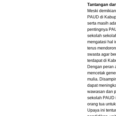
Tantangan da
Meski demikian
PAUD di Kabupa
serta masih ad
pentingnya PAU
sekolah sekola
mengatasi hal
terus mendorong
swasta agar be
terdapat di Ka
Dengan peran 
mencetak gener
mulia. Disamp
dapat meningk
wawasan dan p
sekolah PAUD i
orang tua untu
Upaya ini tent