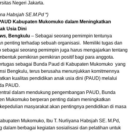
sitas Negeri Jakarta.
yana Habsjah SE.M.Pd *)
PAUD Kabupaten Mukomuko dalam Meningkatkan
ak Usia Dini
ws,
Bengkulu
– Sebagai seorang pemimpin tentunya
an penting terhadap sebuah organisasi. Memiliki tugas dan
 sebagai seorang pemimpin juga harus mengajarkan tentang
entuk pemikiran pemikiran positif bagi para anggota.
ertugas sebagai Bunda Paud di Kabupaten Mukomuko yang
ovinsi Bengkulu, terus berusaha menunjukkan komitmennya
tkan kualitas pendidikan anak usia dini (PAUD) melalui
nda PAUD.
 sentral dalam mendukung pengembangan PAUD, Bunda
n Mukomuko berperan penting dalam meningkatkan
kepedulian masyarakat akan pentingnya pendidikan di masa
bupaten Mukomuko, Ibu T. Nurliyana Habsjah SE. M.Pd,
ng dalam berbagai kegiatan sosialisasi dan pelatihan untuk