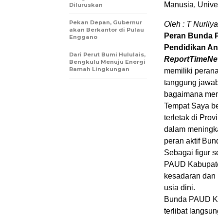
Manusia, Univer
Diluruskan
Pekan Depan, Gubernur
Oleh : T Nurli
akan Berkantor di Pulau
Peran Bunda 
Enggano
Pendidikan An
Dari Perut Bumi Hululais,
ReportTimeNe
Bengkulu Menuju Energi
Ramah Lingkungan
memiliki peran
tanggung jawab
bagaimana memb
Tempat Saya b
terletak di Pr
dalam meningka
peran aktif Bu
Sebagai figur
PAUD Kabupate
kesadaran dan 
usia dini.
Bunda PAUD Ka
terlibat langsu