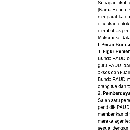
Sebagai tokoh
[Nama Bunda PA
mengarahkan b
ditujukan untuk
membahas peran
Mukomuko dala
I. Peran Bun
1. Figur Peme
Bunda PAUD ber
guru PAUD, dan
akses dan kuali
Bunda PAUD mam
orang tua dan 
2. Pemberday
Salah satu per
pendidik PAUD 
memberikan bi
mereka agar le
sesuai dengan