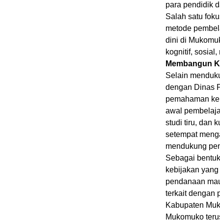
para pendidik d
Salah satu fok
metode pembela
dini di Mukomu
kognitif, sosia
Membangun Ke
Selain menduku
dengan Dinas 
pemahaman kep
awal pembelaja
studi tiru, da
setempat mengaj
mendukung pend
Sebagai bentu
kebijakan yang
pendanaan maup
terkait dengan 
Kabupaten Muko
Mukomuko terus