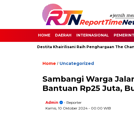
HOME
DAERAH
INTERNASIONAL
PEMERIN
n di Senayan, Destita Khairilisani Raih Penghargaan The Change
Home
Uncategorized
/
Sambangi Warga Jalan
Bantuan Rp25 Juta, B
Admin
- Reporter
Kamis, 10 Oktober 2024
- 00:00 WIB