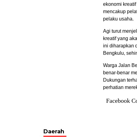
ekonomi kreatif
mencakup pelat
pelaku usaha.
Agi turut men
kreatif yang ak
ini diharapkan
Bengkulu, seh
Warga Jalan Bel
benar-benar me
Dukungan terha
perhatian merek
Facebook C
Daerah