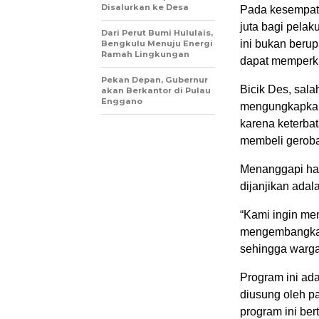
Disalurkan ke Desa
Pada kesempata
juta bagi pelak
Dari Perut Bumi Hululais,
ini bukan beru
Bengkulu Menuju Energi
Ramah Lingkungan
dapat memperku
Pekan Depan, Gubernur
Bicik Des, sala
akan Berkantor di Pulau
Enggano
mengungkapkan
karena keterba
membeli geroba
Menanggapi hal
dijanjikan ada
“Kami ingin me
mengembangkan 
sehingga warga 
Program ini ada
diusung oleh p
program ini be