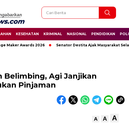
TAHAN
KESEHATAN
KRIMINAL
NASIONAL
PENDIDIKAN
POLI
 Maker Awards 2026
Senator Destita Ajak Masyarakat Selama
 Belimbing, Agi Janjikan
ukan Pinjaman
A
A
A