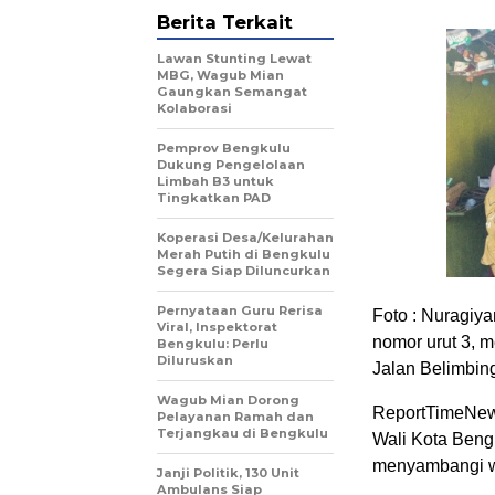
Berita Terkait
Lawan Stunting Lewat
MBG, Wagub Mian
Gaungkan Semangat
Kolaborasi
Pemprov Bengkulu
Dukung Pengelolaan
Limbah B3 untuk
Tingkatkan PAD
Koperasi Desa/Kelurahan
Merah Putih di Bengkulu
Segera Siap Diluncurkan
Pernyataan Guru Rerisa
Foto : Nuragiya
Viral, Inspektorat
nomor urut 3, 
Bengkulu: Perlu
Diluruskan
Jalan Belimbing
Wagub Mian Dorong
ReportTimeNews
Pelayanan Ramah dan
Terjangkau di Bengkulu
Wali Kota Bengk
menyambangi wa
Janji Politik, 130 Unit
Ambulans Siap