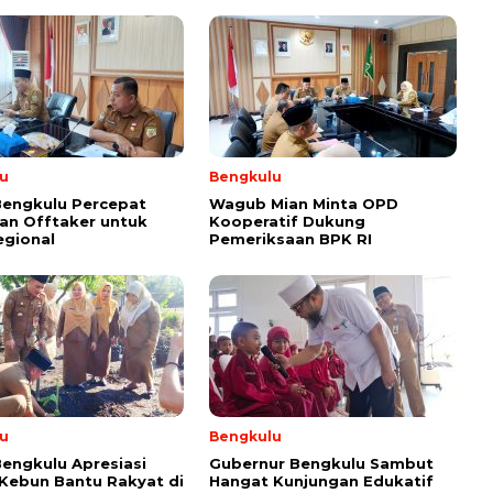
u
Bengkulu
Bengkulu Percepat
Wagub Mian Minta OPD
an Offtaker untuk
Kooperatif Dukung
egional
Pemeriksaan BPK RI
u
Bengkulu
engkulu Apresiasi
Gubernur Bengkulu Sambut
 Kebun Bantu Rakyat di
Hangat Kunjungan Edukatif