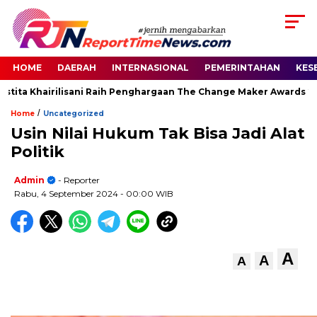
HOME
DAERAH
INTERNASIONAL
PEMERINTAHAN
KES
ta Khairilisani Raih Penghargaan The Change Maker Awards 2026
/
Home
Uncategorized
Usin Nilai Hukum Tak Bisa Jadi Alat
Politik
Admin
- Reporter
Rabu, 4 September 2024
- 00:00 WIB
A
A
A