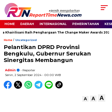
HOME
DAERAH
INTERNASIONAL
PEMERINTAHAN
KES
rilisani Raih Penghargaan The Change Maker Awards 2026
Se
/
Home
Uncategorized
Pelantikan DPRD Provinsi
Bengkulu, Gubernur Serukan
Sinergitas Membangun
Admin
- Reporter
Senin, 2 September 2024
- 00:00 WIB
A
A
A