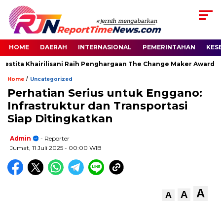
HOME
DAERAH
INTERNASIONAL
PEMERINTAHAN
KES
estita Khairilisani Raih Penghargaan The Change Maker Awards 2
/
Home
Uncategorized
Perhatian Serius untuk Enggano:
Infrastruktur dan Transportasi
Siap Ditingkatkan
Admin
- Reporter
Jumat, 11 Juli 2025
- 00:00 WIB
A
A
A