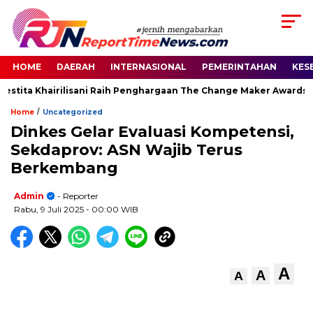
HOME
DAERAH
INTERNASIONAL
PEMERINTAHAN
KES
estita Khairilisani Raih Penghargaan The Change Maker Awards 20
/
Home
Uncategorized
Dinkes Gelar Evaluasi Kompetensi,
Sekdaprov: ASN Wajib Terus
Berkembang
Admin
- Reporter
Rabu, 9 Juli 2025
- 00:00 WIB
A
A
A