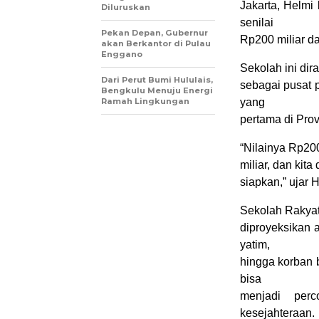
Jakarta, Helm
Diluruskan
senilai
Pekan Depan, Gubernur
Rp200 miliar da
akan Berkantor di Pulau
Enggano
Sekolah ini dir
Dari Perut Bumi Hululais,
sebagai pusat 
Bengkulu Menuju Energi
Ramah Lingkungan
yang
pertama di Prov
“Nilainya Rp20
miliar, dan kit
siapkan,” ujar 
Sekolah Rakyat
diproyeksikan 
yatim,
hingga korban 
bisa
menjadi perc
kesejahteraan.