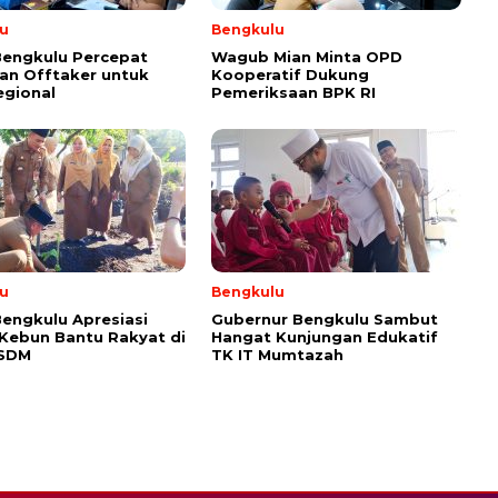
u
Bengkulu
Bengkulu Percepat
Wagub Mian Minta OPD
an Offtaker untuk
Kooperatif Dukung
egional
Pemeriksaan BPK RI
u
Bengkulu
engkulu Apresiasi
Gubernur Bengkulu Sambut
 Kebun Bantu Rakyat di
Hangat Kunjungan Edukatif
ESDM
TK IT Mumtazah