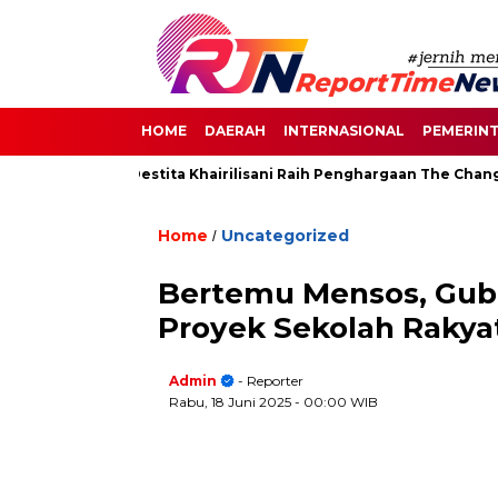
HOME
DAERAH
INTERNASIONAL
PEMERIN
di Senayan, Destita Khairilisani Raih Penghargaan The Change M
Home
Uncategorized
/
Bertemu Mensos, Gub
Proyek Sekolah Rakyat
Admin
- Reporter
Rabu, 18 Juni 2025
- 00:00 WIB