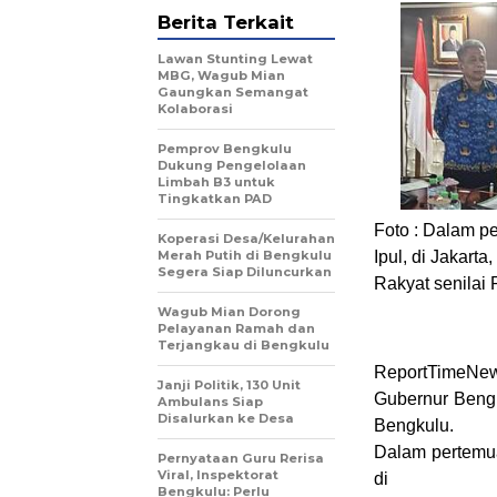
Berita Terkait
Lawan Stunting Lewat
MBG, Wagub Mian
Gaungkan Semangat
Kolaborasi
Pemprov Bengkulu
Dukung Pengelolaan
Limbah B3 untuk
Tingkatkan PAD
Foto :
Dalam per
Koperasi Desa/Kelurahan
Merah Putih di Bengkulu
Ipul, di Jakar
Segera Siap Diluncurkan
Rakyat senilai 
Wagub Mian Dorong
Pelayanan Ramah dan
Terjangkau di Bengkulu
ReportTimeNew
Janji Politik, 130 Unit
Gubernur Beng
Ambulans Siap
Disalurkan ke Desa
Bengkulu.
Dalam pertemua
Pernyataan Guru Rerisa
Viral, Inspektorat
di
Bengkulu: Perlu