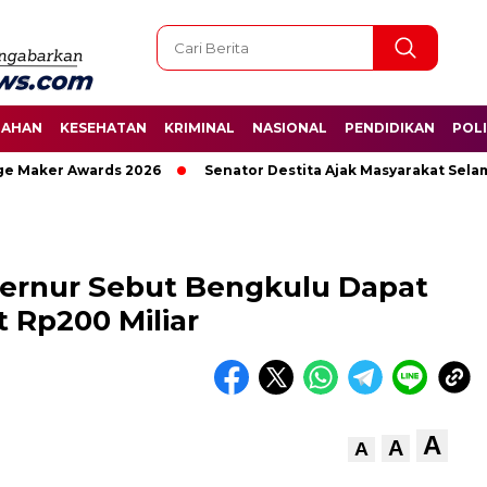
TAHAN
KESEHATAN
KRIMINAL
NASIONAL
PENDIDIKAN
POLI
aker Awards 2026
Senator Destita Ajak Masyarakat Selamatk
ernur Sebut Bengkulu Dapat
 Rp200 Miliar
A
A
A