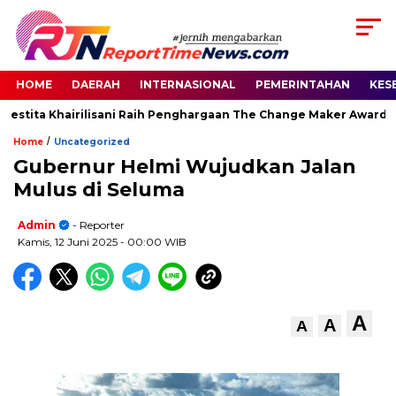
HOME
DAERAH
INTERNASIONAL
PEMERINTAHAN
KES
estita Khairilisani Raih Penghargaan The Change Maker Awards 2
/
Home
Uncategorized
Gubernur Helmi Wujudkan Jalan
Mulus di Seluma
Admin
- Reporter
Kamis, 12 Juni 2025
- 00:00 WIB
A
A
A