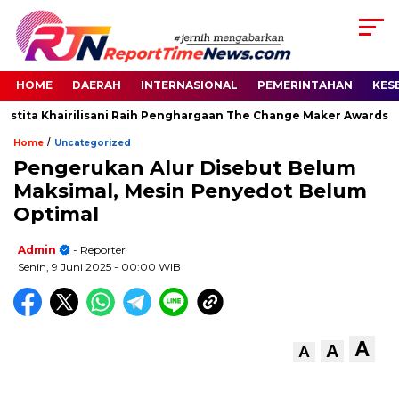
HOME
DAERAH
INTERNASIONAL
PEMERINTAHAN
KES
stita Khairilisani Raih Penghargaan The Change Maker Awards 202
/
Home
Uncategorized
Pengerukan Alur Disebut Belum
Maksimal, Mesin Penyedot Belum
Optimal
Admin
- Reporter
Senin, 9 Juni 2025
- 00:00 WIB
A
A
A