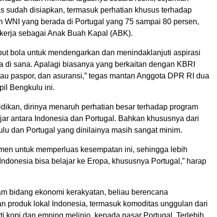
as sudah disiapkan, termasuk perhatian khusus terhadap
ih WNI yang berada di Portugal yang 75 sampai 80 persen,
ekerja sebagai Anak Buah Kapal (ABK).
put bola untuk mendengarkan dan menindaklanjuti aspirasi
a di sana. Apalagi biasanya yang berkaitan dengan KBRI
tau paspor, dan asuransi,” tegas mantan Anggota DPR RI dua
pil Bengkulu ini.
idikan, dirinya menaruh perhatian besar terhadap program
jar antara Indonesia dan Portugal. Bahkan khususnya dari
lu dan Portugal yang dinilainya masih sangat minim.
men untuk memperluas kesempatan ini, sehingga lebih
Indonesia bisa belajar ke Eropa, khususnya Portugal,” harap
m bidang ekonomi kerakyatan, beliau berencana
 produk lokal Indonesia, termasuk komoditas unggulan dari
i kopi dan emping melinjo, kepada pasar Portugal. Terlebih