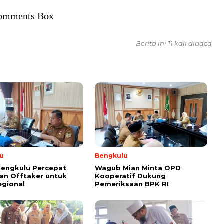
omments Box
Berita ini 11 kali dibaca
u
Bengkulu
Bengkulu Percepat
Wagub Mian Minta OPD
an Offtaker untuk
Kooperatif Dukung
egional
Pemeriksaan BPK RI