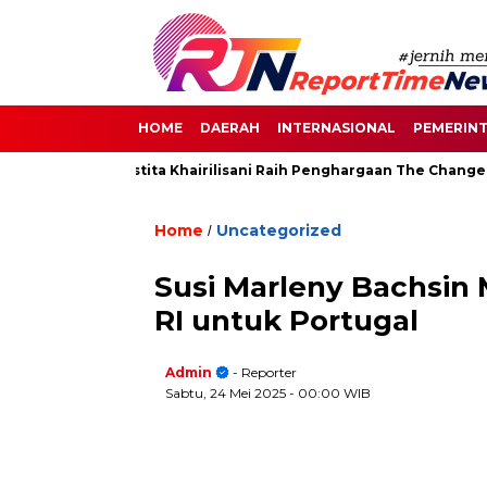
HOME
DAERAH
INTERNASIONAL
PEMERIN
 Senayan, Destita Khairilisani Raih Penghargaan The Change Mak
Home
Uncategorized
/
Susi Marleny Bachsin 
RI untuk Portugal
Admin
- Reporter
Sabtu, 24 Mei 2025
- 00:00 WIB