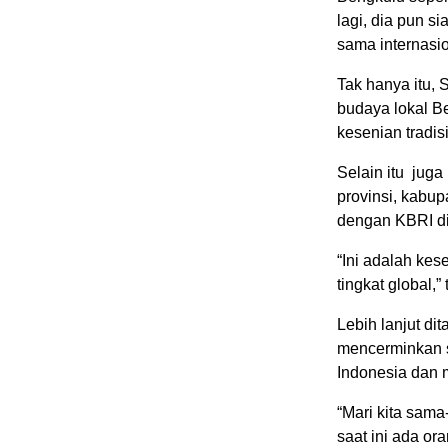
lagi, dia pun s
sama internasio
Tak hanya itu,
budaya lokal Be
kesenian tradis
Selain itu jug
provinsi, kabu
dengan KBRI di
“Ini adalah ke
tingkat global,”
Lebih lanjut di
mencerminkan se
Indonesia dan
“Mari kita sam
saat ini ada or