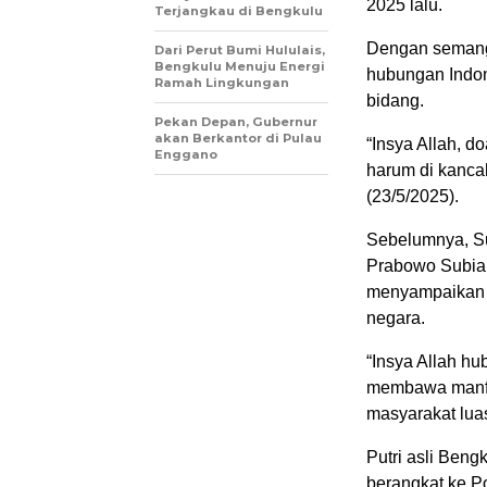
2025 lalu.
Terjangkau di Bengkulu
Dengan semanga
Dari Perut Bumi Hululais,
Bengkulu Menuju Energi
hubungan Indone
Ramah Lingkungan
bidang.
Pekan Depan, Gubernur
akan Berkantor di Pulau
“Insya Allah, 
Enggano
harum di kancah
(23/5/2025).
Sebelumnya, Su
Prabowo Subian
menyampaikan 
negara.
“Insya Allah h
membawa manfaa
masyarakat lua
Putri asli Ben
berangkat ke P