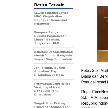
Berita Terkait
Lawan Stunting Lewat
MBG, Wagub Mian
Gaungkan Semangat
Kolaborasi
Pemprov Bengkulu
Dukung Pengelolaan
Limbah B3 untuk
Tingkatkan PAD
Koperasi Desa/Kelurahan
Merah Putih di Bengkulu
Segera Siap Diluncurkan
Janji Politik, 130 Unit
Foto : Susi Mar
Ambulans Siap
Disalurkan ke Desa
Biasa dan Berk
Portugal resmi 
Pernyataan Guru Rerisa
Viral, Inspektorat
Bengkulu: Perlu
ReportTimeNews
Diluruskan
S.E., M.M. seb
Republik Indon
Wagub Mian Dorong
Pelayanan Ramah dan