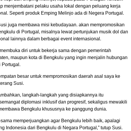
iap menjembatani pelaku usaha lokal dengan peluang kerja
nal. Seperti produk Emping Melinjo ada di Negera Portugal.
 Susi juga membawa misi kebudayaan. akan mempromosikan
ngkulu di Portugal, misalnya lewat pertunjukan musik dol dan
ional lainnya dalam berbagai event internasional.
a membuka diri untuk bekerja sama dengan pemerintah
paten, maupun kota di Bengkulu yang ingin menjalin hubungan
 Portugal.
sempatan besar untuk mempromosikan daerah asal saya ke
 terang Susi.
tambahkan, langkah-langkah yang disiapkannya itu
mangat diplomasi inklusif dan progresif, sekaligus mewakili
 membawa Bengkulu khususnya ke panggung dunia.
a-sama memperjuangkan agar Bengkulu lebih baik, apalagi
ang Indonesia dari Bengkulu di Negara Portugal,” tutup Susi.