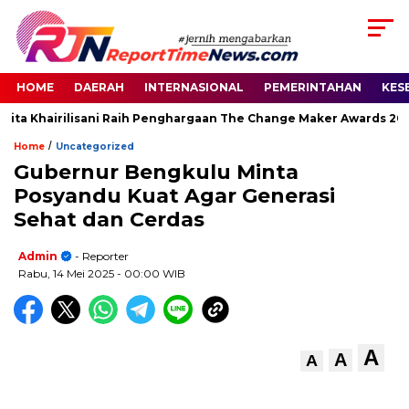
HOME
DAERAH
INTERNASIONAL
PEMERINTAHAN
KES
ita Khairilisani Raih Penghargaan The Change Maker Awards 2026
/
Home
Uncategorized
Gubernur Bengkulu Minta
Posyandu Kuat Agar Generasi
Sehat dan Cerdas
Admin
- Reporter
Rabu, 14 Mei 2025
- 00:00 WIB
A
A
A