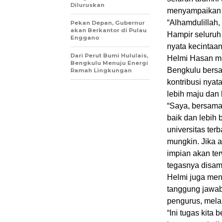
Diluruskan
menyampaikan r
“Alhamdulillah,
Pekan Depan, Gubernur
akan Berkantor di Pulau
Hampir seluruh 
Enggano
nyata kecintaan
Dari Perut Bumi Hululais,
Helmi Hasan m
Bengkulu Menuju Energi
Bengkulu bersa
Ramah Lingkungan
kontribusi nya
lebih maju dan 
“Saya, bersama
baik dan lebih
universitas ter
mungkin. Jika a
impian akan ter
tegasnya disam
Helmi juga me
tanggung jawab
pengurus, mela
“Ini tugas kit