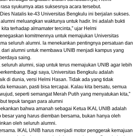
asa syukurnya atas suksesnya acara tersebut.
 Dies Natalis ke-43 Universitas Bengkulu ini berjalan sukses.
alumni meluangkan waktunya untuk hadir. Ini adalah bukti
 kita terhadap almamater tercinta,” ujar Helmi
enegaskan komitmennya untuk memajukan Universitas
ma seluruh alumni. Ia menekankan pentingnya persatuan dan
ta dari alumni untuk membawa UNIB menjadi kampus yang
berdaya saing.
 seluruh alumni, siap untuk terus memajukan UNIB agar lebih
 berkembang. Bagi saya, Universitas Bengkulu adalah
baik di dunia, versi Helmi Hasan. Tidak ada yang tidak
da kemauan, pasti bisa tercapai. Kalau kita bersatu, semua
wujud, seperti semangat Merah Putih yang menyatukan kita,”
but tepuk tangan para alumni
nekankan bahwa amanah sebagai Ketua IKAL UNIB adalah
 besar yang harus diemban bersama, bukan hanya oleh
inkan oleh seluruh alumni.
a bersama. IKAL UNIB harus menjadi motor penggerak kemajuan