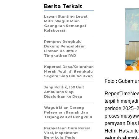
Berita Terkait
Lawan Stunting Lewat
MBG, Wagub Mian
Gaungkan Semangat
Kolaborasi
Pemprov Bengkulu
Dukung Pengelolaan
Limbah B3 untuk
Tingkatkan PAD
Koperasi Desa/Kelurahan
Merah Putih di Bengkulu
Segera Siap Diluncurkan
Foto : Gubern
Janji Politik, 130 Unit
Ambulans Siap
ReportTimeNews
Disalurkan ke Desa
terpilih menjad
Wagub Mian Dorong
periode 2025–2
Pelayanan Ramah dan
proses musyawa
Terjangkau di Bengkulu
perayaan Dies N
Pernyataan Guru Rerisa
Helmi Hasan te
Viral, Inspektorat
Bengkulu: Perlu
seluruh alumni