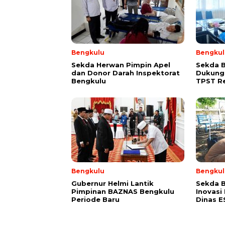
Bengkulu
Bengkul
Sekda Herwan Pimpin Apel
Sekda 
dan Donor Darah Inspektorat
Dukung
Bengkulu
TPST R
Bengkulu
Bengkul
Gubernur Helmi Lantik
Sekda B
Pimpinan BAZNAS Bengkulu
Inovasi
Periode Baru
Dinas 