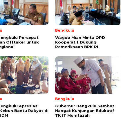
u
Bengkulu
Bengkulu Percepat
Wagub Mian Minta OPD
an Offtaker untuk
Kooperatif Dukung
egional
Pemeriksaan BPK RI
u
Bengkulu
engkulu Apresiasi
Gubernur Bengkulu Sambut
 Kebun Bantu Rakyat di
Hangat Kunjungan Edukatif
ESDM
TK IT Mumtazah