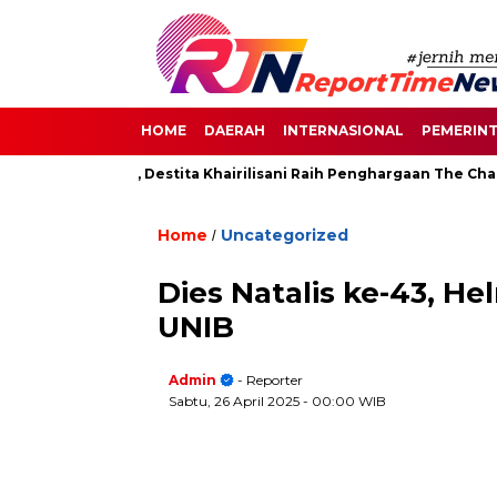
HOME
DAERAH
INTERNASIONAL
PEMERIN
an di Senayan, Destita Khairilisani Raih Penghargaan The Chang
Home
Uncategorized
/
Dies Natalis ke-43, He
UNIB
Admin
- Reporter
Sabtu, 26 April 2025
- 00:00 WIB