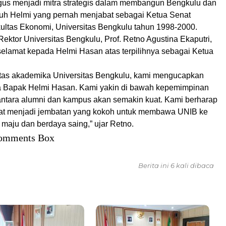
gus menjadi mitra strategis dalam membangun Bengkulu dan
buh Helmi yang pernah menjabat sebagai Ketua Senat
ltas Ekonomi, Universitas Bengkulu tahun 1998-2000.
Rektor Universitas Bengkulu, Prof. Retno Agustina Ekaputri,
lamat kepada Helmi Hasan atas terpilihnya sebagai Ketua
itas akademika Universitas Bengkulu, kami mengucapkan
a Bapak Helmi Hasan. Kami yakin di bawah kepemimpinan
i antara alumni dan kampus akan semakin kuat. Kami berharap
at menjadi jembatan yang kokoh untuk membawa UNIB ke
 maju dan berdaya saing,” ujar Retno.
omments Box
Berita ini 6 kali dibaca