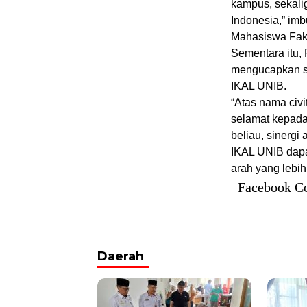
kampus, sekali
Indonesia,” im
Mahasiswa Faku
Sementara itu, 
mengucapkan se
IKAL UNIB.
“Atas nama civ
selamat kepad
beliau, sinerg
IKAL UNIB dap
arah yang lebih
Facebook C
Daerah