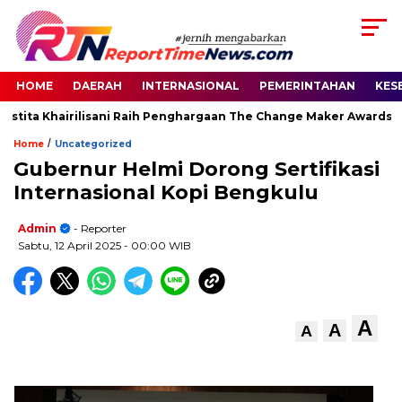
HOME
DAERAH
INTERNASIONAL
PEMERINTAHAN
KES
stita Khairilisani Raih Penghargaan The Change Maker Awards 20
/
Home
Uncategorized
Gubernur Helmi Dorong Sertifikasi
Internasional Kopi Bengkulu
Admin
- Reporter
Sabtu, 12 April 2025
- 00:00 WIB
A
A
A