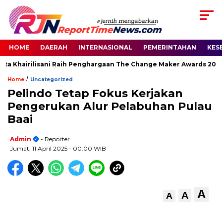
HOME
DAERAH
INTERNASIONAL
PEMERINTAHAN
KES
a Khairilisani Raih Penghargaan The Change Maker Awards 2026
/
Home
Uncategorized
Pelindo Tetap Fokus Kerjakan
Pengerukan Alur Pelabuhan Pulau
Baai
Admin
- Reporter
Jumat, 11 April 2025
- 00:00 WIB
A
A
A