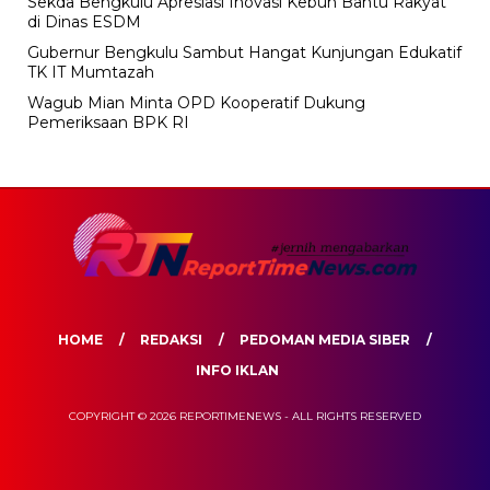
Sekda Bengkulu Apresiasi Inovasi Kebun Bantu Rakyat
di Dinas ESDM
Gubernur Bengkulu Sambut Hangat Kunjungan Edukatif
TK IT Mumtazah
Wagub Mian Minta OPD Kooperatif Dukung
Pemeriksaan BPK RI
HOME
REDAKSI
PEDOMAN MEDIA SIBER
INFO IKLAN
COPYRIGHT © 2026 REPORTIMENEWS - ALL RIGHTS RESERVED