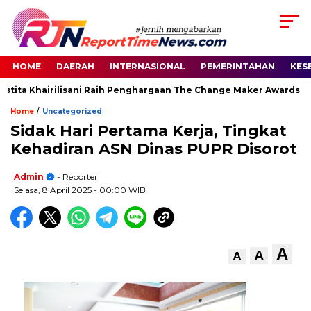
HOME
DAERAH
INTERNASIONAL
PEMERINTAHAN
KES
tita Khairilisani Raih Penghargaan The Change Maker Awards 202
/
Home
Uncategorized
Sidak Hari Pertama Kerja, Tingkat
Kehadiran ASN Dinas PUPR Disorot
Admin
- Reporter
Selasa, 8 April 2025
- 00:00 WIB
A
A
A