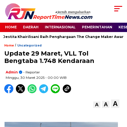
HOME
DAERAH
INTERNASIONAL
PEMERINTAHAN
KES
Destita Khairilisani Raih Penghargaan The Change Maker Awards 
/
Home
Uncategorized
Update 29 Maret, VLL Tol
Bengtaba 1.748 Kendaraan
Admin
- Reporter
Minggu, 30 Maret 2025
- 00:00 WIB
A
A
A