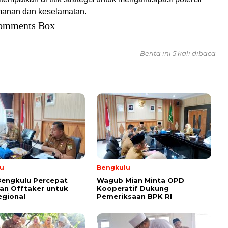
anan dan keselamatan.
omments Box
Berita ini 5 kali dibaca
u
Bengkulu
Bengkulu Percepat
Wagub Mian Minta OPD
an Offtaker untuk
Kooperatif Dukung
egional
Pemeriksaan BPK RI