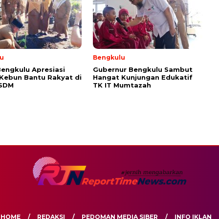
u
Bengkulu
engkulu Apresiasi
Gubernur Bengkulu Sambut
 Kebun Bantu Rakyat di
Hangat Kunjungan Edukatif
ESDM
TK IT Mumtazah
HOME
REDAKSI
PEDOMAN MEDIA SIBER
INFO IKLAN