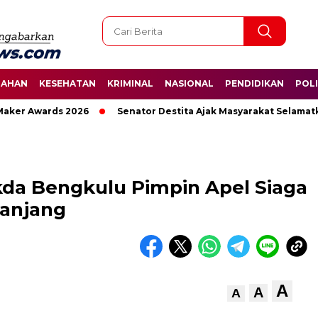
TAHAN
KESEHATAN
KRIMINAL
NASIONAL
PENDIDIKAN
POLI
er Awards 2026
Senator Destita Ajak Masyarakat Selamatkan
Sekda Bengkulu Pimpin Apel Siaga
anjang
A
A
A