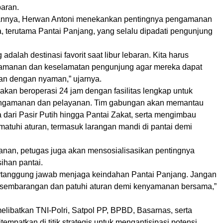
baran.
nnya, Herwan Antoni menekankan pentingnya pengamanan
, terutama Pantai Panjang, yang selalu dipadati pengunjung
adalah destinasi favorit saat libur lebaran. Kita harus
amanan dan keselamatan pengunjung agar mereka dapat
ran dengan nyaman,” ujarnya.
akan beroperasi 24 jam dengan fasilitas lengkap untuk
gamanan dan pelayanan. Tim gabungan akan memantau
 dari Pasir Putih hingga Pantai Zakat, serta mengimbau
atuhi aturan, termasuk larangan mandi di pantai demi
nan, petugas juga akan mensosialisasikan pentingnya
ihan pantai.
rtanggung jawab menjaga keindahan Pantai Panjang. Jangan
sembarangan dan patuhi aturan demi kenyamanan bersama,”
melibatkan TNI-Polri, Satpol PP, BPBD, Basarnas, serta
tempatkan di titik strategis untuk mengantisipasi potensi