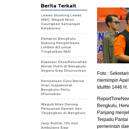
Berita Terkait
Lawan Stunting Lewat
MBG, Wagub Mian
Gaungkan Semangat
Kolaborasi
Pemprov Bengkulu
Dukung Pengelolaan
Limbah B3 untuk
Tingkatkan PAD
Koperasi Desa/Kelurahan
Merah Putih di Bengkulu
Segera Siap Diluncurkan
Foto : Sekretar
memimpin Apel
Pernyataan Guru Rerisa
Viral, Inspektorat
Idulfitri 1446 H.
Bengkulu: Perlu
Diluruskan
ReportTimeNews
Wagub Mian Dorong
Bengkulu, Her
Pelayanan Ramah dan
Panjang menjela
Terjangkau di Bengkulu
Terpadu Pantai
Janji Politik, 130 Unit
pemerintah da
Ambulans Siap