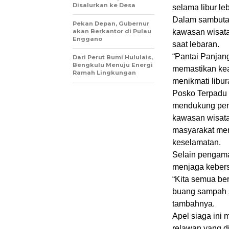
Disalurkan ke Desa
selama libur le
Dalam sambuta
Pekan Depan, Gubernur
akan Berkantor di Pulau
kawasan wisata
Enggano
saat lebaran.
“Pantai Panjang 
Dari Perut Bumi Hululais,
Bengkulu Menuju Energi
memastikan ke
Ramah Lingkungan
menikmati libu
Posko Terpadu 
mendukung pen
kawasan wisata
masyarakat mem
keselamatan.
Selain pengama
menjaga kebers
“Kita semua be
buang sampah 
tambahnya.
Apel siaga ini 
relawan yang di