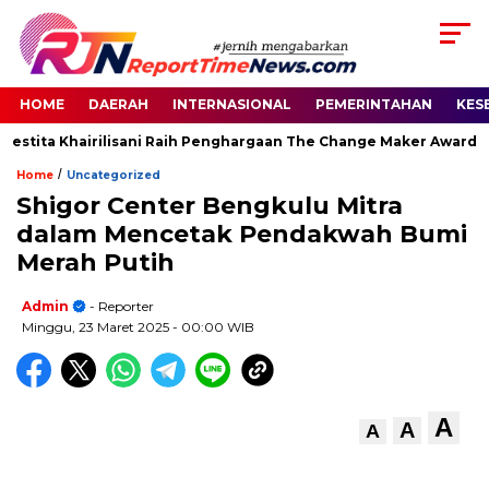
HOME
DAERAH
INTERNASIONAL
PEMERINTAHAN
KES
estita Khairilisani Raih Penghargaan The Change Maker Awards 2
/
Home
Uncategorized
Shigor Center Bengkulu Mitra
dalam Mencetak Pendakwah Bumi
Merah Putih
Admin
- Reporter
Minggu, 23 Maret 2025
- 00:00 WIB
A
A
A