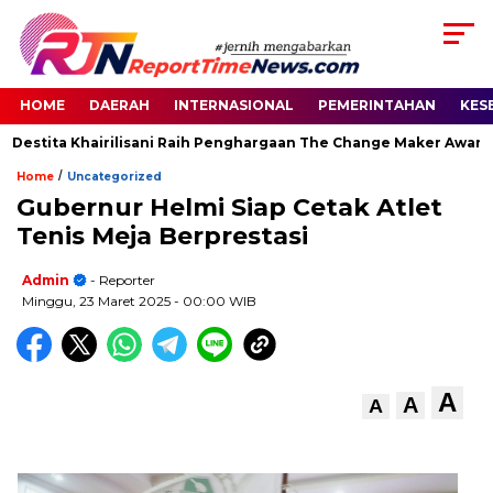
HOME
DAERAH
INTERNASIONAL
PEMERINTAHAN
KES
Destita Khairilisani Raih Penghargaan The Change Maker Awards 
/
Home
Uncategorized
Gubernur Helmi Siap Cetak Atlet
Tenis Meja Berprestasi
Admin
- Reporter
Minggu, 23 Maret 2025
- 00:00 WIB
A
A
A