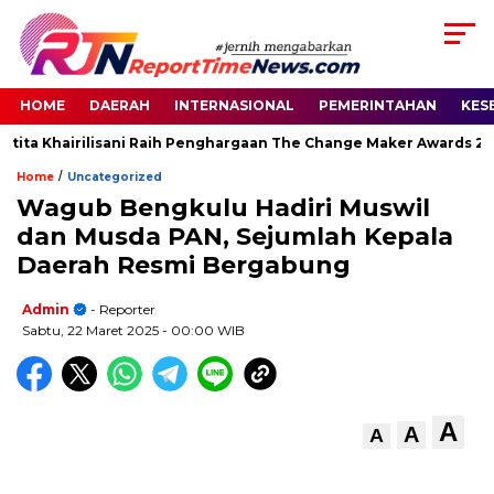
HOME
DAERAH
INTERNASIONAL
PEMERINTAHAN
KES
ita Khairilisani Raih Penghargaan The Change Maker Awards 2026
/
Home
Uncategorized
Wagub Bengkulu Hadiri Muswil
dan Musda PAN, Sejumlah Kepala
Daerah Resmi Bergabung
Admin
- Reporter
Sabtu, 22 Maret 2025
- 00:00 WIB
A
A
A