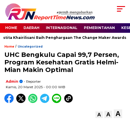
HOME
DAERAH
INTERNASIONAL
PEMERINTAHAN
KES
stita Khairilisani Raih Penghargaan The Change Maker Awards 202
/
Home
Uncategorized
UHC Bengkulu Capai 99,7 Persen,
Program Kesehatan Gratis Helmi-
Mian Makin Optimal
Admin
- Reporter
Kamis, 20 Maret 2025
- 00:00 WIB
A
A
A