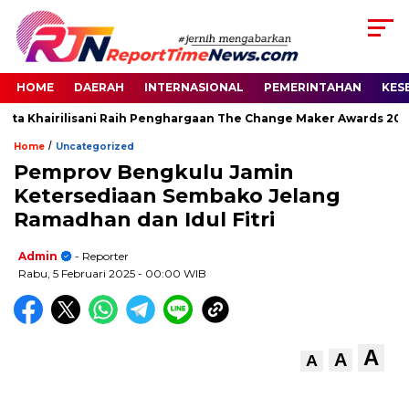
HOME
DAERAH
INTERNASIONAL
PEMERINTAHAN
KES
ita Khairilisani Raih Penghargaan The Change Maker Awards 2026
/
Home
Uncategorized
Pemprov Bengkulu Jamin
Ketersediaan Sembako Jelang
Ramadhan dan Idul Fitri
Admin
- Reporter
Rabu, 5 Februari 2025
- 00:00 WIB
A
A
A