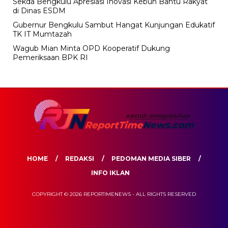
Sekda Bengkulu Apresiasi Inovasi Kebun Bantu Rakyat
di Dinas ESDM
Gubernur Bengkulu Sambut Hangat Kunjungan Edukatif
TK IT Mumtazah
Wagub Mian Minta OPD Kooperatif Dukung
Pemeriksaan BPK RI
HOME
REDAKSI
PEDOMAN MEDIA SIBER
INFO IKLAN
COPYRIGHT © 2026 REPORTIMENEWS - ALL RIGHTS RESERVED