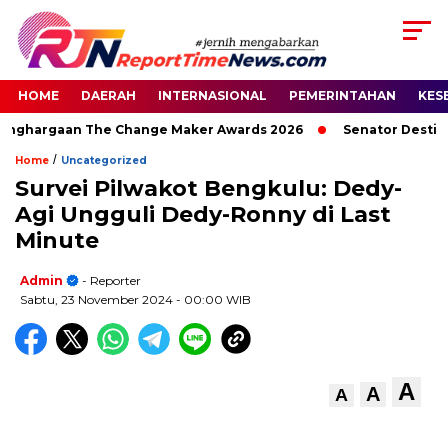
HOME
DAERAH
INTERNASIONAL
PEMERINTAHAN
KES
Penghargaan The Change Maker Awards 2026
Senator Destita 
/
Home
Uncategorized
Survei Pilwakot Bengkulu: Dedy-
Agi Ungguli Dedy-Ronny di Last
Minute
Admin
- Reporter
Sabtu, 23 November 2024
- 00:00 WIB
A
A
A