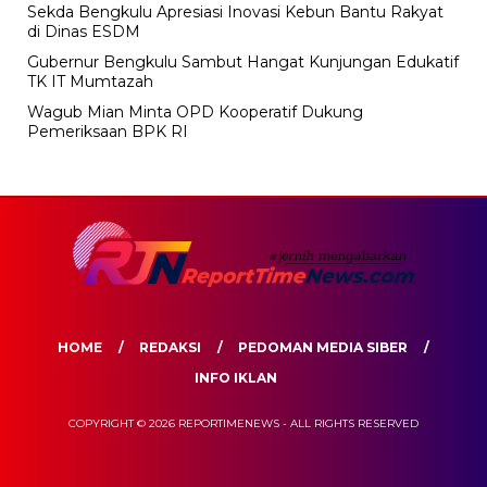
Sekda Bengkulu Apresiasi Inovasi Kebun Bantu Rakyat
di Dinas ESDM
Gubernur Bengkulu Sambut Hangat Kunjungan Edukatif
TK IT Mumtazah
Wagub Mian Minta OPD Kooperatif Dukung
Pemeriksaan BPK RI
HOME
REDAKSI
PEDOMAN MEDIA SIBER
INFO IKLAN
COPYRIGHT © 2026 REPORTIMENEWS - ALL RIGHTS RESERVED