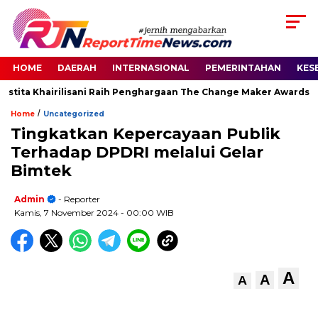
HOME
DAERAH
INTERNASIONAL
PEMERINTAHAN
KES
tita Khairilisani Raih Penghargaan The Change Maker Awards 202
/
Home
Uncategorized
Tingkatkan Kepercayaan Publik
Terhadap DPDRI melalui Gelar
Bimtek
Admin
- Reporter
Kamis, 7 November 2024
- 00:00 WIB
A
A
A