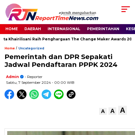
HOME
DAERAH
INTERNASIONAL
PEMERINTAHAN
KES
irilisani Raih Penghargaan The Change Maker Awards 2026
Se
/
Home
Uncategorized
Pemerintah dan DPR Sepakati
Jadwal Pendaftaran PPPK 2024
Admin
- Reporter
Sabtu, 7 September 2024
- 00:00 WIB
A
A
A