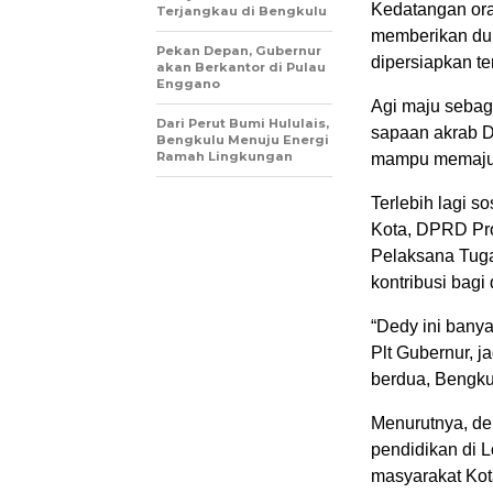
Kedatangan oran
Terjangkau di Bengkulu
memberikan duk
Pekan Depan, Gubernur
dipersiapkan ter
akan Berkantor di Pulau
Enggano
Agi maju sebag
Dari Perut Bumi Hululais,
sapaan akrab D
Bengkulu Menuju Energi
Ramah Lingkungan
mampu memaju
Terlebih lagi 
Kota, DPRD Pro
Pelaksana Tuga
kontribusi bagi
“Dedy ini bany
Plt Gubernur, j
berdua, Bengku
Menurutnya, de
pendidikan di 
masyarakat Ko