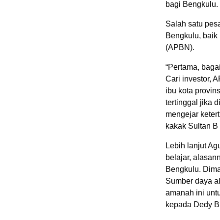
bagi Bengkulu.
Salah satu pes
Bengkulu, baik
(APBN).
“Pertama, baga
Cari investor, 
ibu kota provin
tertinggal jika
mengejar ketert
kakak Sultan B
Lebih lanjut Ag
belajar, alasan
Bengkulu. Dima
Sumber daya ala
amanah ini unt
kepada Dedy B