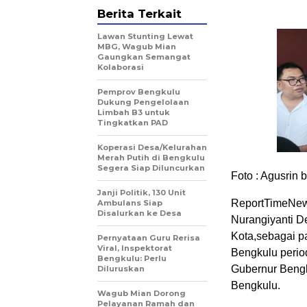
Berita Terkait
Lawan Stunting Lewat
MBG, Wagub Mian
Gaungkan Semangat
Kolaborasi
Pemprov Bengkulu
Dukung Pengelolaan
Limbah B3 untuk
Tingkatkan PAD
Koperasi Desa/Kelurahan
Merah Putih di Bengkulu
Segera Siap Diluncurkan
Foto : Agusrin
Janji Politik, 130 Unit
ReportTimeNew
Ambulans Siap
Disalurkan ke Desa
Nurangiyanti D
Kota,sebagai p
Pernyataan Guru Rerisa
Viral, Inspektorat
Bengkulu perio
Bengkulu: Perlu
Gubernur Bengk
Diluruskan
Bengkulu.
Wagub Mian Dorong
Pelayanan Ramah dan