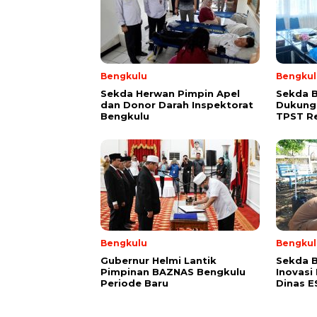
Bengkulu
Bengkul
Sekda Herwan Pimpin Apel
Sekda 
dan Donor Darah Inspektorat
Dukung
Bengkulu
TPST R
Bengkulu
Bengkul
Gubernur Helmi Lantik
Sekda B
Pimpinan BAZNAS Bengkulu
Inovasi
Periode Baru
Dinas 