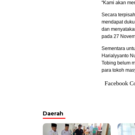
“Kami akan men
Secara terpisa
mendapat dukun
dan menyatakan
pada 27 Novem
Sementara untu
Harialyyanto N
Tobing belum m
para tokoh masy
Facebook C
Daerah