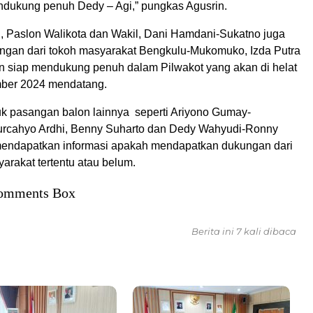
dukung penuh Dedy – Agi,” pungkas Agusrin.
h, Paslon Walikota dan Wakil, Dani Hamdani-Sukatno juga
gan dari tokoh masyarakat Bengkulu-Mukomuko, Izda Putra
 siap mendukung penuh dalam Pilwakot yang akan di helat
ber 2024 mendatang.
k pasangan balon lainnya seperti Ariyono Gumay-
urcahyo Ardhi, Benny Suharto dan Dedy Wahyudi-Ronny
endapatkan informasi apakah mendapatkan dukungan dari
arakat tertentu atau belum.
omments Box
Berita ini 7 kali dibaca