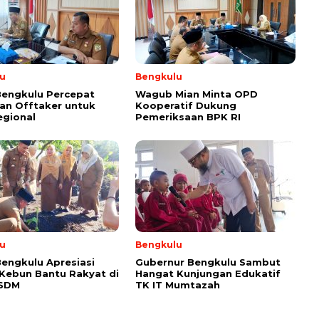
u
Bengkulu
Bengkulu Percepat
Wagub Mian Minta OPD
an Offtaker untuk
Kooperatif Dukung
egional
Pemeriksaan BPK RI
u
Bengkulu
engkulu Apresiasi
Gubernur Bengkulu Sambut
 Kebun Bantu Rakyat di
Hangat Kunjungan Edukatif
ESDM
TK IT Mumtazah