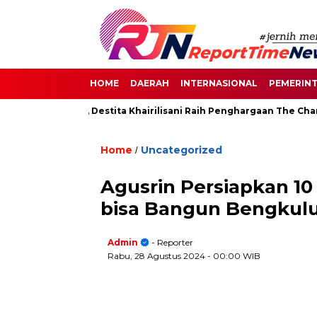
HOME
DAERAH
INTERNASIONAL
PEMERIN
n di Senayan, Destita Khairilisani Raih Penghargaan The Change
Home
Uncategorized
/
Agusrin Persiapkan 10
bisa Bangun Bengkul
Admin
- Reporter
Rabu, 28 Agustus 2024
- 00:00 WIB