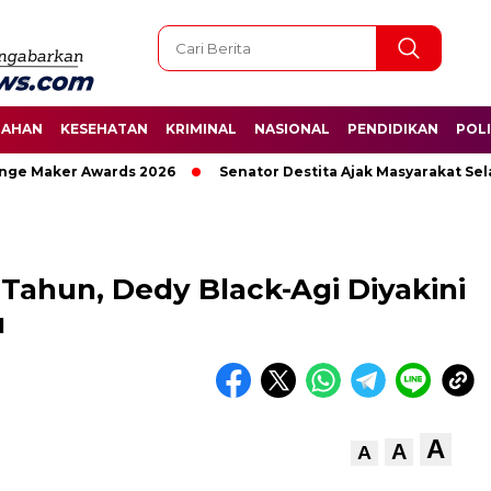
TAHAN
KESEHATAN
KRIMINAL
NASIONAL
PENDIDIKAN
POLI
 Maker Awards 2026
Senator Destita Ajak Masyarakat Selama
 Tahun, Dedy Black-Agi Diyakini
u
A
A
A