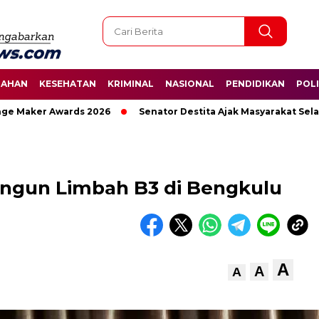
TAHAN
KESEHATAN
KRIMINAL
NASIONAL
PENDIDIKAN
POLI
 Awards 2026
Senator Destita Ajak Masyarakat Selamatkan H
Bangun Limbah B3 di Bengkulu
A
A
A