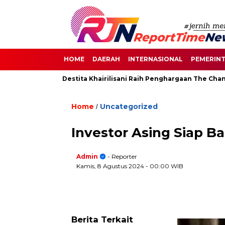
HOME
DAERAH
INTERNASIONAL
PEMERIN
enayan, Destita Khairilisani Raih Penghargaan The Change Maker
Home
Uncategorized
/
Investor Asing Siap 
Admin
- Reporter
Kamis, 8 Agustus 2024
- 00:00 WIB
Berita Terkait