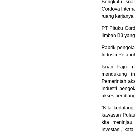
Bengkulu, Isnan
Cordova Interna
ruang kerjanya 
PT Pituku Cor
limbah B3 yang 
Pabrik pengol
Industri Pelabu
Isnan Fajri 
mendukung in
Pemerintah ak
industri peng
akses pembang
“Kita kedatan
kawasan Pulau 
kita meninjau
investasi,” kata 