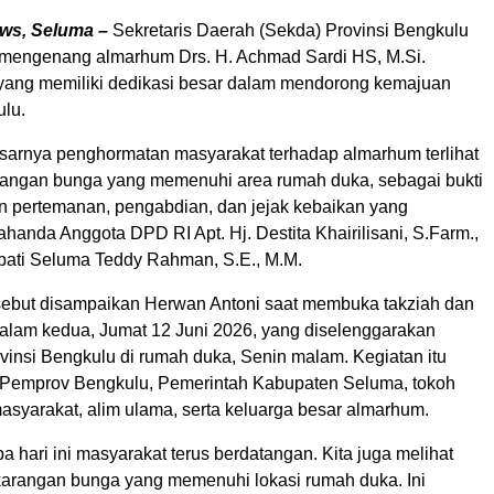
ws, Seluma –
Sekretaris Daerah (Sekda) Provinsi Bengkulu
mengenang almarhum Drs. H. Achmad Sardi HS, M.Si.
yang memiliki dedikasi besar dalam mendorong kemajuan
ulu.
sarnya penghormatan masyarakat terhadap almarhum terlihat
arangan bunga yang memenuhi area rumah duka, sebagai bukti
an pertemanan, pengabdian, dan jejak kebaikan yang
ahanda Anggota DPD RI Apt. Hj. Destita Khairilisani, S.Farm.,
pati Seluma Teddy Rahman, S.E., M.M.
sebut disampaikan Herwan Antoni saat membuka takziah dan
lam kedua, Jumat 12 Juni 2026, yang diselenggarakan
vinsi Bengkulu di rumah duka, Senin malam. Kegiatan itu
an Pemprov Bengkulu, Pemerintah Kabupaten Seluma, tokoh
asyarakat, alim ulama, serta keluarga besar almarhum.
 hari ini masyarakat terus berdatangan. Kita juga melihat
karangan bunga yang memenuhi lokasi rumah duka. Ini