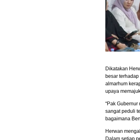
Dikatakan Herw
besar terhadap
almarhum kera
upaya memajuka
“Pak Gubernur
sangat peduli t
bagaimana Beng
Herwan mengaku
Dalam setiap p