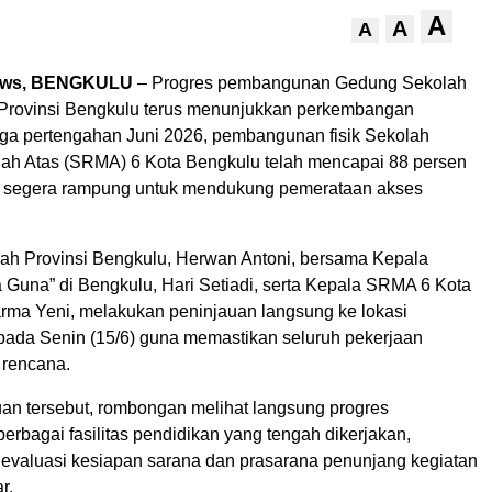
A
A
A
ews, BENGKULU
– Progres pembangunan Gedung Sekolah
 Provinsi Bengkulu terus menunjukkan perkembangan
ngga pertengahan Juni 2026, pembangunan fisik Sekolah
h Atas (SRMA) 6 Kota Bengkulu telah mencapai 88 persen
n segera rampung untuk mendukung pemerataan akses
rah Provinsi Bengkulu, Herwan Antoni, bersama Kepala
 Guna” di Bengkulu, Hari Setiadi, serta Kepala SRMA 6 Kota
arma Yeni, melakukan peninjauan langsung ke lokasi
da Senin (15/6) guna memastikan seluruh pekerjaan
 rencana.
an tersebut, rombongan melihat langsung progres
rbagai fasilitas pendidikan yang tengah dikerjakan,
evaluasi kesiapan sarana dan prasarana penunjang kegiatan
r.