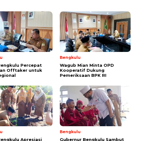
u
Bengkulu
Bengkulu Percepat
Wagub Mian Minta OPD
an Offtaker untuk
Kooperatif Dukung
egional
Pemeriksaan BPK RI
u
Bengkulu
engkulu Apresiasi
Gubernur Bengkulu Sambut