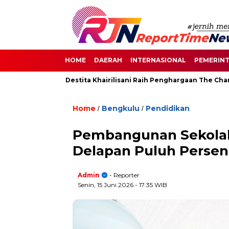
HOME
DAERAH
INTERNASIONAL
PEMERIN
 di Senayan, Destita Khairilisani Raih Penghargaan The Change M
Home
Bengkulu
Pendidikan
/
/
Pembangunan Sekolah
Delapan Puluh Persen
Admin
- Reporter
Senin, 15 Juni 2026
- 17:35 WIB