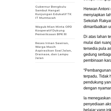
Gubernur Bengkulu
Herwan Antoni 
Sambut Hangat
Kunjungan Edukatif TK
menyiapkan lah
IT Mumtazah
Sekolah Rakyat
dimanfaatkan un
Wagub Mian Minta OPD
Kooperatif Dukung
Pemeriksaan BPK RI
Di atas lahan t
mulai dari ruan
Reses Irman Sawiran,
Warga Masih
tersedia pula a
Aspirasikan Soal Jalan,
gedung serbagu
Drainase, dan Lampu
Jalan
pembinaan karak
“Pembangunan S
terpadu. Tidak 
pendukung yang
dengan nyaman,
Ia menegaskan 
penyediaan aks
belajar yang in