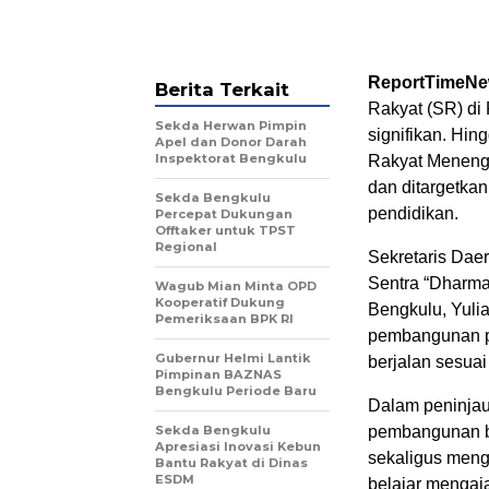
ReportTimeN
Berita Terkait
Rakyat (SR) di
Sekda Herwan Pimpin
signifikan. Hi
Apel dan Donor Darah
Inspektorat Bengkulu
Rakyat Menenga
dan ditargetka
Sekda Bengkulu
pendidikan.
Percepat Dukungan
Offtaker untuk TPST
Regional
Sekretaris Dae
Sentra “Dharma
Wagub Mian Minta OPD
Kooperatif Dukung
Bengkulu, Yuli
Pemeriksaan BPK RI
pembangunan pa
Gubernur Helmi Lantik
berjalan sesuai
Pimpinan BAZNAS
Bengkulu Periode Baru
Dalam peninjau
Sekda Bengkulu
pembangunan be
Apresiasi Inovasi Kebun
sekaligus meng
Bantu Rakyat di Dinas
ESDM
belajar mengaja