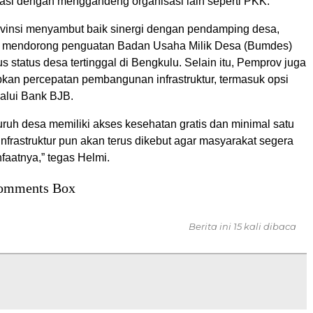
si dengan menggandeng organisasi lain seperti PKK.
vinsi menyambut baik sinergi dengan pendamping desa,
m mendorong penguatan Badan Usaha Milik Desa (Bumdes)
 status desa tertinggal di Bengkulu. Selain itu, Pemprov juga
kan percepatan pembangunan infrastruktur, termasuk opsi
alui Bank BJB.
uruh desa memiliki akses kesehatan gratis dan minimal satu
Infrastruktur pun akan terus dikebut agar masyarakat segera
aatnya,” tegas Helmi.
omments Box
Berita ini 15 kali dibaca