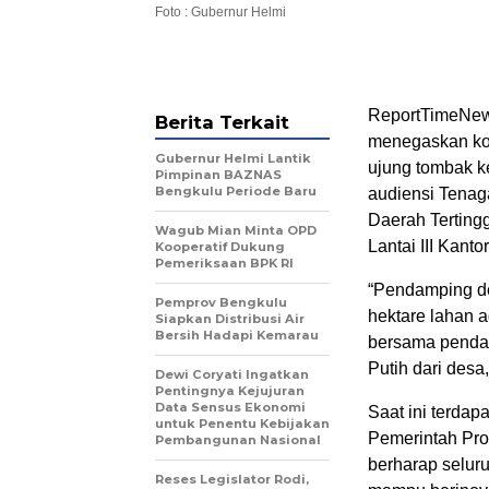
Foto : Gubernur Helmi
ReportTimeNew
Berita Terkait
menegaskan ko
Gubernur Helmi Lantik
ujung tombak k
Pimpinan BAZNAS
Bengkulu Periode Baru
audiensi Tena
Daerah Terting
Wagub Mian Minta OPD
Lantai III Kanto
Kooperatif Dukung
Pemeriksaan BPK RI
“Pendamping des
Pemprov Bengkulu
hektare lahan 
Siapkan Distribusi Air
Bersih Hadapi Kemarau
bersama penda
Putih dari desa,
Dewi Coryati Ingatkan
Pentingnya Kejujuran
Data Sensus Ekonomi
Saat ini terda
untuk Penentu Kebijakan
Pemerintah Prov
Pembangunan Nasional
berharap selur
Reses Legislator Rodi,