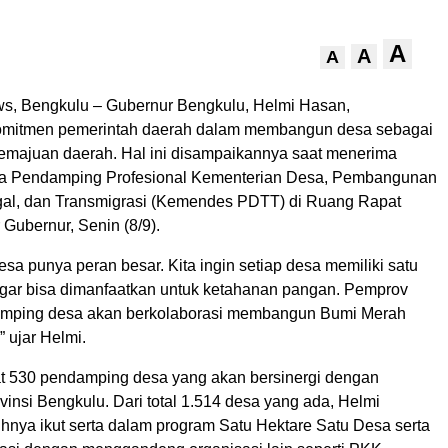
A
A
A
s, Bengkulu – Gubernur Bengkulu, Helmi Hasan,
mitmen pemerintah daerah dalam membangun desa sebagai
emajuan daerah. Hal ini disampaikannya saat menerima
ga Pendamping Profesional Kementerian Desa, Pembangunan
gal, dan Transmigrasi (Kemendes PDTT) di Ruang Rapat
r Gubernur, Senin (8/9).
a punya peran besar. Kita ingin setiap desa memiliki satu
agar bisa dimanfaatkan untuk ketahanan pangan. Pemprov
mping desa akan berkolaborasi membangun Bumi Merah
” ujar Helmi.
pat 530 pendamping desa yang akan bersinergi dengan
insi Bengkulu. Dari total 1.514 desa yang ada, Helmi
uhnya ikut serta dalam program Satu Hektare Satu Desa serta