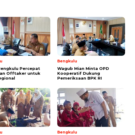
u
Bengkulu
Bengkulu Percepat
Wagub Mian Minta OPD
an Offtaker untuk
Kooperatif Dukung
egional
Pemeriksaan BPK RI
u
Bengkulu