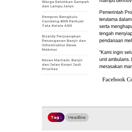
mampu berinova
Warga Keluhkan Sampah
dan Lampu Jalan
Pemerintah Pro
Pemprov Bengkulu
terutama dala
Gandeng BKN Perkuat
Tata Kelola ASN
serta menghapus
tengah menyiap
Rizaldy Perjuangkan
pendanaan mel
Penanganan Banjir dan
Infrastruktur Rawa
Makmur
“Kami ingin sel
unit ambulans. 
Reses Marliadi, Banjir
dan Jalan Korpri Jadi
merasakan manf
Prioritas
Facebook C
Tag :
Headline