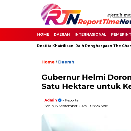
HOME
DAERAH
INTERNASIONAL
PEMERIN
 di Senayan, Destita Khairilisani Raih Penghargaan The Change 
Home
Daerah
/
Gubernur Helmi Doron
Satu Hektare untuk 
Admin
- Reporter
Senin, 8 September 2025
- 08:24 WIB