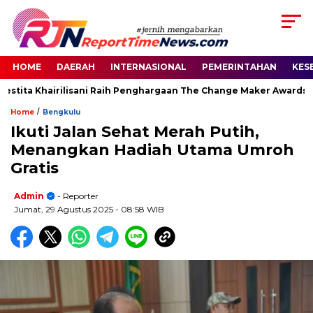
HOME
DAERAH
INTERNASIONAL
PEMERINTAHAN
KES
stita Khairilisani Raih Penghargaan The Change Maker Awards 20
/
Home
Bengkulu
Ikuti Jalan Sehat Merah Putih,
Menangkan Hadiah Utama Umroh
Gratis
Admin
- Reporter
Jumat, 29 Agustus 2025
- 08:58 WIB