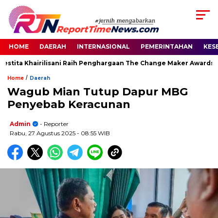
HOME
DAERAH
INTERNASIONAL
PEMERINTAHAN
KES
stita Khairilisani Raih Penghargaan The Change Maker Awards 20
/
Home
Daerah
Wagub Mian Tutup Dapur MBG
Penyebab Keracunan
Admin
- Reporter
Rabu, 27 Agustus 2025
- 08:55 WIB