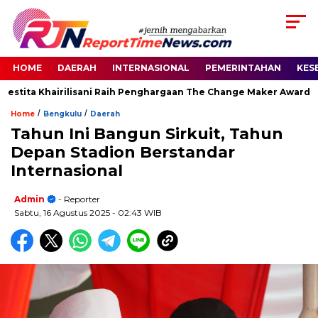
HOME
DAERAH
INTERNASIONAL
PEMERINTAHAN
KES
estita Khairilisani Raih Penghargaan The Change Maker Awards 2
/
/
Home
Bengkulu
Daerah
Tahun Ini Bangun Sirkuit, Tahun
Depan Stadion Berstandar
Internasional
Admin
- Reporter
Sabtu, 16 Agustus 2025
- 02:43 WIB