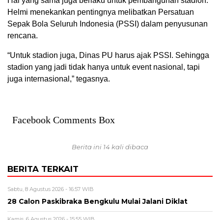
Hal yang sama juga berlaku untuk pembangunan stadion.
Helmi menekankan pentingnya melibatkan Persatuan
Sepak Bola Seluruh Indonesia (PSSI) dalam penyusunan
rencana.
“Untuk stadion juga, Dinas PU harus ajak PSSI. Sehingga
stadion yang jadi tidak hanya untuk event nasional, tapi
juga internasional,” tegasnya.
Facebook Comments Box
Berita ini 14 kali dibaca
BERITA TERKAIT
Sabtu, 8 Agustus 2026 - 16:57 WIB
28 Calon Paskibraka Bengkulu Mulai Jalani Diklat
Kamis, 6 Agustus 2026 - 15:55 WIB