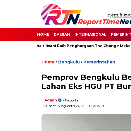
HOME
DAERAH
INTERNASIONAL
PEMERIN
an, Destita Khairilisani Raih Penghargaan The Change Maker Awa
Home
Bengkulu
Pemerintahan
/
/
Pemprov Bengkulu Ben
Lahan Eks HGU PT Bum
Admin
- Reporter
Jumat, 8 Agustus 2025
- 01:35 WIB