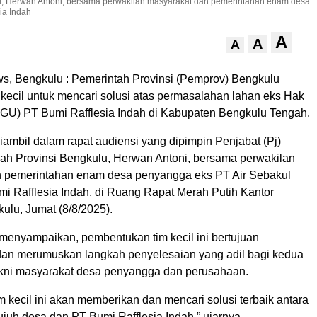
ulu, Herwan Antoni, bersama perwakilan masyarakat dan pemerintahan enam desa
ia Indah
A
A
A
, Bengkulu : Pemerintah Provinsi (Pemprov) Bengkulu
kecil untuk mencari solusi atas permasalahan lahan eks Hak
U) PT Bumi Rafflesia Indah di Kabupaten Bengkulu Tengah.
iambil dalam rapat audiensi yang dipimpin Penjabat (Pj)
rah Provinsi Bengkulu, Herwan Antoni, bersama perwakilan
 pemerintahan enam desa penyangga eks PT Air Sebakul
mi Rafflesia Indah, di Ruang Rapat Merah Putih Kantor
ulu, Jumat (8/8/2025).
menyampaikan, pembentukan tim kecil ini bertujuan
an merumuskan langkah penyelesaian yang adil bagi kedua
akni masyarakat desa penyangga dan perusahaan.
im kecil ini akan memberikan dan mencari solusi terbaik antara
ujuh desa dan PT Bumi Rafflesia Indah,” ujarnya.