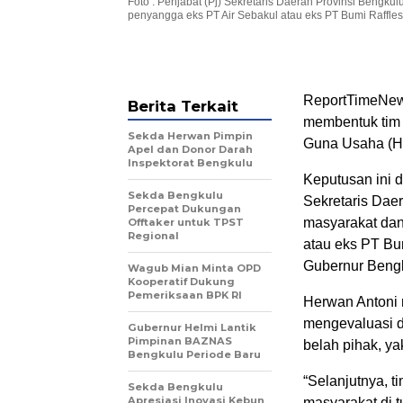
Foto : Penjabat (Pj) Sekretaris Daerah Provinsi Bengk
penyangga eks PT Air Sebakul atau eks PT Bumi Raffles
ReportTimeNews
Berita Terkait
membentuk tim 
Sekda Herwan Pimpin
Guna Usaha (HG
Apel dan Donor Darah
Inspektorat Bengkulu
Keputusan ini d
Sekda Bengkulu
Sekretaris Dae
Percepat Dukungan
masyarakat dan
Offtaker untuk TPST
Regional
atau eks PT Bu
Gubernur Bengk
Wagub Mian Minta OPD
Kooperatif Dukung
Pemeriksaan BPK RI
Herwan Antoni 
mengevaluasi d
Gubernur Helmi Lantik
Pimpinan BAZNAS
belah pihak, y
Bengkulu Periode Baru
“Selanjutnya, t
Sekda Bengkulu
Apresiasi Inovasi Kebun
masyarakat di t