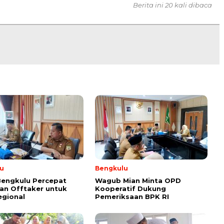
Berita ini 20 kali dibaca
u
Bengkulu
Bengkulu Percepat
Wagub Mian Minta OPD
an Offtaker untuk
Kooperatif Dukung
egional
Pemeriksaan BPK RI