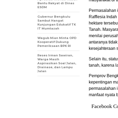
Bantu Rakyat di Dinas
ESDM
Permasalahan i
Rafflesia Indah
Gubernur Bengkulu
Sambut Hangat
hektare tersebu
Kunjungan Edukatif TK
IT Mumtazah
Tanah. Masyar
menilai perusa
Wagub Mian Minta OPD
antaranya tida
Kooperatif Dukung
Pemeriksaan BPK RI
kesejahteraan 
Reses Irman Sawiran,
Selain itu, st
Warga Masih
Aspirasikan Soal Jalan,
tanah, karena 
Drainase, dan Lampu
Jalan
Pemprov Bengk
kepentingan ma
permasalahan in
manfaat nyata 
Facebook C