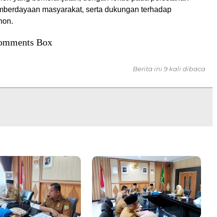
mberdayaan masyarakat, serta dukungan terhadap
hon.
omments Box
Berita ini 9 kali dibaca