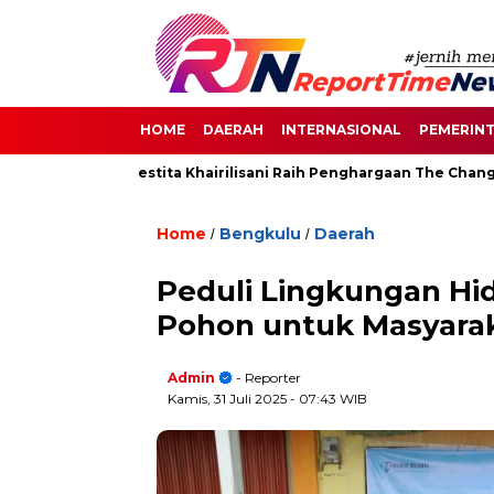
HOME
DAERAH
INTERNASIONAL
PEMERIN
i Senayan, Destita Khairilisani Raih Penghargaan The Change Ma
Home
Bengkulu
Daerah
/
/
Peduli Lingkungan Hid
Pohon untuk Masyara
Admin
- Reporter
Kamis, 31 Juli 2025
- 07:43 WIB