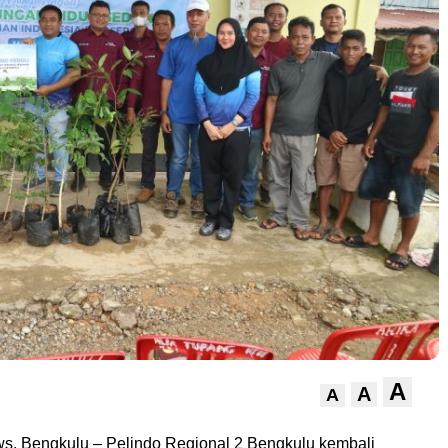
A
A
A
, Bengkulu – Pelindo Regional 2 Bengkulu kembali