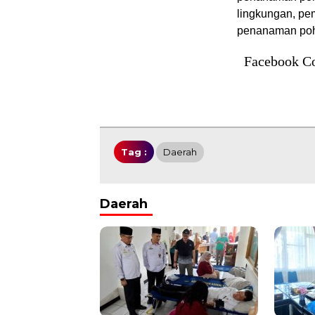
lingkungan, pe
penanaman po
Facebook C
Tag :
Daerah
Daerah