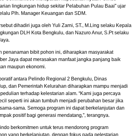
arian lingkungan hidup sekitar Pelabuhan Pulau Baai” ujar
elalu Plh. Manager Keuangan dan SDM.
sebut dihadiri juga oleh Yuli Zarni, ST., M.Ling selaku Kepala
ngkungan DLH Kota Bengkulu, dan Nazuro Anur, S.Pt selaku
Jaya.
an penanaman bibit pohon ini, diharapkan masyarakat
er Jaya dapat merasakan manfaat jangka panjang baik
ngan maupun ekonomi.
oratif antara Pelindo Regional 2 Bengkulu, Dinas
dup, dan Pemerintah Kelurahan diharapkan mampu menjadi
pedulian terhadap kelestarian alam. “Kami juga percaya
il seperti ini akan tumbuh menjadi perubahan besar jika
ersama-sama. Semoga program ini dapat berkelanjutan dan
pak positif bagi generasi mendatang,”, terangnya.
elindo berkomitmen untuk terus mendorong program
n yang berkelanjutan, dengan fokus pada pelestarian