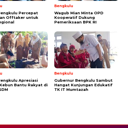
u
Bengkulu
Bengkulu Percepat
Wagub Mian Minta OPD
an Offtaker untuk
Kooperatif Dukung
egional
Pemeriksaan BPK RI
u
Bengkulu
engkulu Apresiasi
Gubernur Bengkulu Sambut
 Kebun Bantu Rakyat di
Hangat Kunjungan Edukatif
ESDM
TK IT Mumtazah