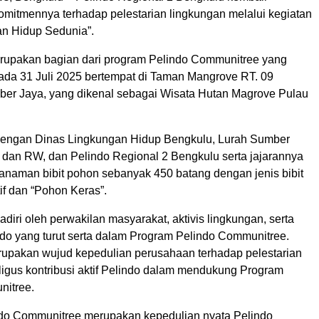
mitmennya terhadap pelestarian lingkungan melalui kegiatan
an Hidup Sedunia”.
erupakan bagian dari program Pelindo Communitree yang
ada 31 Juli 2025 bertempat di Taman Mangrove RT. 09
er Jaya, yang dikenal sebagai Wisata Hutan Magrove Pulau
dengan Dinas Lingkungan Hidup Bengkulu, Lurah Sumber
 dan RW, dan Pelindo Regional 2 Bengkulu serta jajarannya
naman bibit pohon sebanyak 450 batang dengan jenis bibit
if dan “Pohon Keras”.
hadiri oleh perwakilan masyarakat, aktivis lingkungan, serta
do yang turut serta dalam Program Pelindo Communitree.
rupakan wujud kepedulian perusahaan terhadap pelestarian
igus kontribusi aktif Pelindo dalam mendukung Program
nitree.
do Communitree merupakan kepedulian nyata Pelindo