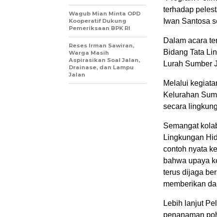
terhadap pelest
Wagub Mian Minta OPD
Iwan Santosa s
Kooperatif Dukung
Pemeriksaan BPK RI
Dalam acara ter
Reses Irman Sawiran,
Bidang Tata Li
Warga Masih
Aspirasikan Soal Jalan,
Lurah Sumber 
Drainase, dan Lampu
Jalan
Melalui kegiat
Kelurahan Sumb
secara lingku
Semangat kolab
Lingkungan Hi
contoh nyata ke
bahwa upaya kec
terus dijaga b
memberikan dam
Lebih lanjut P
penanaman poho