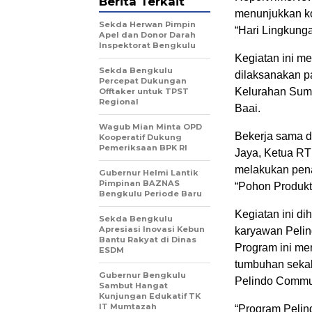
Berita Terkait
menunjukkan ko
Sekda Herwan Pimpin
“Hari Lingkung
Apel dan Donor Darah
Inspektorat Bengkulu
Kegiatan ini m
Sekda Bengkulu
dilaksanakan p
Percepat Dukungan
Kelurahan Sumb
Offtaker untuk TPST
Regional
Baai.
Wagub Mian Minta OPD
Bekerja sama 
Kooperatif Dukung
Pemeriksaan BPK RI
Jaya, Ketua RT
melakukan pena
Gubernur Helmi Lantik
Pimpinan BAZNAS
“Pohon Produkt
Bengkulu Periode Baru
Kegiatan ini di
Sekda Bengkulu
Apresiasi Inovasi Kebun
karyawan Pelin
Bantu Rakyat di Dinas
Program ini me
ESDM
tumbuhan sekal
Gubernur Bengkulu
Pelindo Commu
Sambut Hangat
Kunjungan Edukatif TK
IT Mumtazah
“Program Pelin